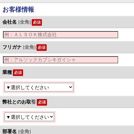
お客様情報
会社名
[全角]
必須
フリガナ
[全角]
必須
業種
必須
弊社とのお取引
必須
部署名
[全角]