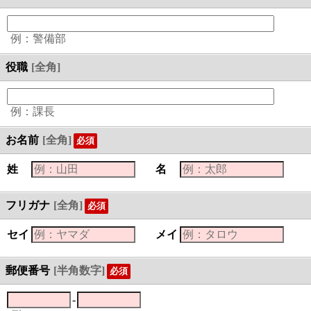
例：警備部
役職
[全角]
例：課長
お名前
[全角]
必須
姓
名
フリガナ
[全角]
必須
セイ
メイ
郵便番号
[半角数字]
必須
-