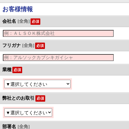
お客様情報
会社名
[全角]
必須
フリガナ
[全角]
必須
業種
必須
弊社とのお取引
必須
部署名
[全角]