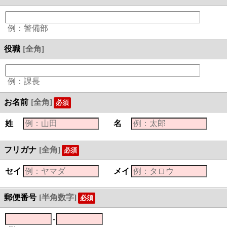
例：警備部
役職
[全角]
例：課長
お名前
[全角]
必須
姓
名
フリガナ
[全角]
必須
セイ
メイ
郵便番号
[半角数字]
必須
-