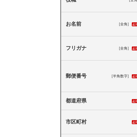
[全角
お名前
[全角]
フリガナ
[全角]
郵便番号
[半角数字]
都道府県
市区町村