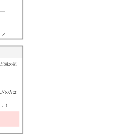
に記載の範
急ぎの方は
す。）