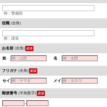
例：警備部
役職
[全角]
例：課長
お名前
[全角]
必須
姓
名
フリガナ
[全角]
必須
セイ
メイ
郵便番号
[半角数字]
必須
-