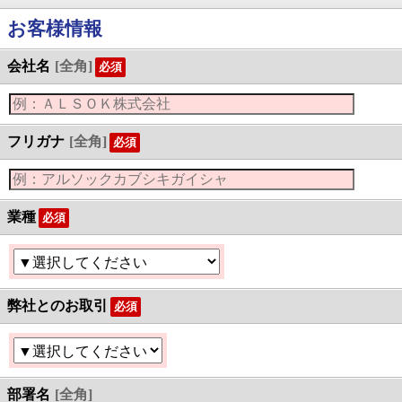
お客様情報
会社名
[全角]
必須
フリガナ
[全角]
必須
業種
必須
弊社とのお取引
必須
部署名
[全角]