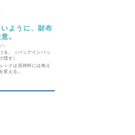
ないように、財布
注意。
い。
ける。（バッグインバッ
で隠す）
ュックは混雑時には抱え
を変える。