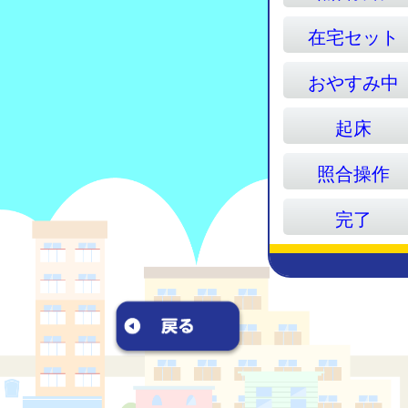
在宅セット
おやすみ中
起床
照合操作
完了