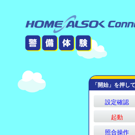
「開始」を押し
設定確認
起動
照合操作