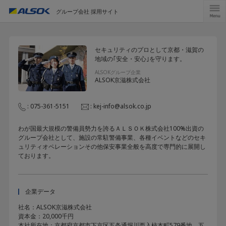
グループ会社 採用サイト
セキュリティのプロとして京都・滋賀の
地域の｢安全・安心｣を守ります。
ALSOKグループ企業
ALSOK京滋株式会社
: 075-361-5151
:
kej-info@alsok.co.jp
わが国最大規模の警備員勢力を誇るＡＬＳＯＫ株式会社100%出資の
グループ会社として、施設の常駐警備事業、各種イベントなどのセキ
ュリティオペレーションその他保安事業全般を高度で専門的に展開し
ております。
企業データ
社名：ALSOK京滋株式会社
資本金：20,000千円
本社所在地：京都府京都市下京区五条通堀川西入柿本町579番地 五