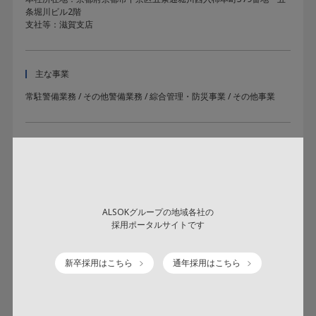
条堀川ビル2階
支社等：滋賀支店
主な事業
常駐警備業務 / その他警備業務 / 綜合管理・防災事業 / その他事業
社員の声
・セキュリティ事業は男性中心の仕事と思われがちですが、近年は各
種施設の受付・案内や各種の催し・祭典等のイベントにおいても、手
荷物等保安検査などの保安業務が増え、女性スタッフも活躍してお
り、出産育児休業制度も整っています。
ALSOKグループの地域各社の
・多くの人との出会いや経験から、気付きや学びを得ることができ、
採用ポータルサイトです
現在はこの仕事に魅力と喜びを感じています。
新卒採用はこちら
通年採用はこちら
アクセス