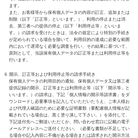
ます。
また、お客様等から保有個人データの内容の訂正、追加または
削除（以下「訂正等」といいます。）、利用の停止または消
去、第三者への提供の停止（以下「利用停止等」といいま
す。）の請求を受けたときは、法令の規定により特別の手続き
が定められている場合を除いて、利用目的の達成に必要な範囲
内において遅滞なく必要な調査を行い、その結果に基づいて、
原則として、当該保有個人データの訂正等または利用停止等を
行います。
開示、訂正等および利用停止等の請求手続き
保有個人データの利用目的の通知、保有個人データ又は第三者
提供記録の開示、訂正等または利用停止等（以下「開示等」と
いいます。）の請求は、下記「個人情報の開示等請求書」をダ
ウンロードし必要事項を記入していただいたうえ、ご本人様お
よび代理人確認のために必要な証明書類（要配慮個人情報が記
載されている場合は、黒く塗り潰して下さい。）を添付して、
下記送付先へご郵送いただくか、問い合わせ窓口に記載の電子
メールアドレスへご送付ください。（必要な書類が不足してい
る場合や記入内容に不備がある場合または請求された開示方法