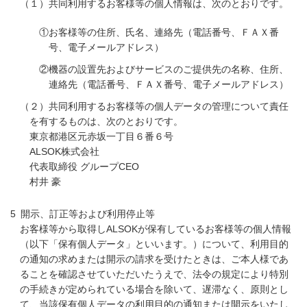
（１）共同利用するお客様等の個人情報は、次のとおりです。
①お客様等の住所、氏名、連絡先（電話番号、ＦＡＸ番
号、電子メールアドレス）
②機器の設置先およびサービスのご提供先の名称、住所、
連絡先（電話番号、ＦＡＸ番号、電子メールアドレス）
（２）共同利用するお客様等の個人データの管理について責任
を有するものは、次のとおりです。
東京都港区元赤坂一丁目６番６号
ALSOK株式会社
代表取締役 グループCEO
村井 豪
開示、訂正等および利用停止等
お客様等から取得しALSOKが保有しているお客様等の個人情報
（以下「保有個人データ」といいます。）について、利用目的
の通知の求めまたは開示の請求を受けたときは、ご本人様であ
ることを確認させていただいたうえで、法令の規定により特別
の手続きが定められている場合を除いて、遅滞なく、原則とし
て、当該保有個人データの利用目的の通知または開示をいたし