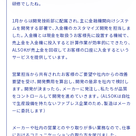
ALSOKの採用情報
研修でしたね。
中途採用トップ
障がい者採用
カムバック採用
1月からは開発技術部に配属され、主に金融機関向けシステ
ムを開発する部署で、入金機のカスタマイズ開発を担当しま
した。入金機とは現金を取扱うお客様先に設置する機械で、
売上金を入金機に投入すると計算作業が効率的にできたり、
ALSOKが売上金を回収してお客様の口座に入金するという
サービスを提供しています。
営業担当から共有されたお客様のご要望や社内からの改善
要望を受け、開発費用を算出し、開発の是非を社内で検討し
ます。開発が決まったら、メーカーに発注し、私たちが品質
をコントロールして開発を進めていきます。（ALSOKは自社
で生産設備を持たないファブレス企業のため、製造はメーカ
ーに委託します）
メーカーや社内の営業とのやり取りが多い業務なので、仕事
におけるコミュニケーションの取り方を学びました。