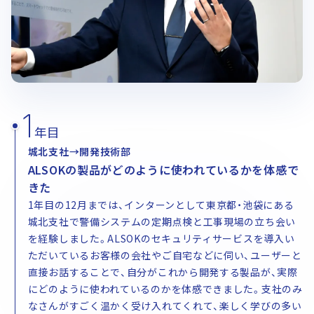
働く環境を知る
社員データ（アンケート）
教育研修制度
福利厚生
動画ギャラリー
座談会（若手社員）
座談会（三世代）
座談会（女性社員）
1
Recruitment
年目
採用情報
城北支社→開発技術部
採用担当メッセージ
募集要項（新卒）
ALSOKの製品がどのように使われているかを体感で
きた
募集要項（グループ合同募集）
採用FAQ
1年目の12月までは、インターンとして東京都・池袋にある
城北支社で警備システムの定期点検と工事現場の立ち会い
インターンシップ情報
を経験しました。ALSOKのセキュリティサービスを導入い
グループ会社採用
ただいているお客様の会社やご自宅などに伺い、ユーザーと
全国各地のALSOK
ALSOKの介護
直接お話することで、自分がこれから開発する製品が、実際
にどのように使われているのかを体感できました。支社のみ
ALSOKの建物管理
なさんがすごく温かく受け入れてくれて、楽しく学びの多い