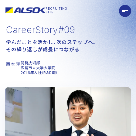
RECRUITING
RECRUITING
SITE
SITE
Message
メッセージ
CareerStory#09
コンセプトメッセージ
トップメッセージ
学んだことを活かし、次のステップへ。
Company
その繰り返しが成長につながる
企業を知る
開発技術部
西本 翔
強みと特徴
事業展開
広島市立大学大学院
2016年入社（R&D職）
Interview
人と仕事を知る
インタビュー 一覧
CareerStory
人とキャリアを知る
人とキャリアを知る 一覧
Environment