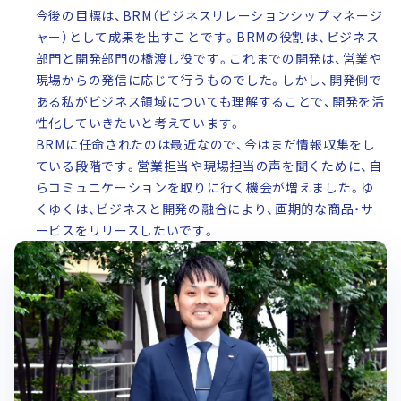
今後の目標は、BRM（ビジネスリレーションシップマネージ
ャー）として成果を出すことです。BRMの役割は、ビジネス
部門と開発部門の橋渡し役です。これまでの開発は、営業や
現場からの発信に応じて行うものでした。しかし、開発側で
ある私がビジネス領域についても理解することで、開発を活
性化していきたいと考えています。
BRMに任命されたのは最近なので、今はまだ情報収集をし
ている段階です。営業担当や現場担当の声を聞くために、自
らコミュニケーションを取りに行く機会が増えました。ゆ
くゆくは、ビジネスと開発の融合により、画期的な商品・サ
ービスをリリースしたいです。