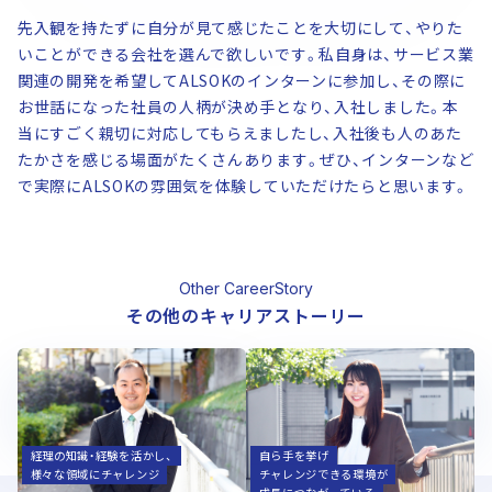
先入観を持たずに自分が見て感じたことを大切にして、やりた
いことができる会社を選んで欲しいです。私自身は、サービス業
関連の開発を希望してALSOKのインターンに参加し、その際に
お世話になった社員の人柄が決め手となり、入社しました。本
当にすごく親切に対応してもらえましたし、入社後も人のあた
たかさを感じる場面がたくさんあります。ぜひ、インターンなど
で実際にALSOKの雰囲気を体験していただけたらと思います。
Other CareerStory
その他のキャリアストーリー
白石 知宏
藤井 かほり
経営企画部
営業統括部
早稲田大学大学院
金城学院大学
2012年入社 (経理)
2014年入社 (営業)
経理の知識・経験を活かし、
自ら手を挙げ
様々な領域にチャレンジ
チャレンジできる環境が