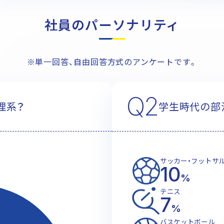
社員のパーソナリティ
Kの建物管理
※単一回答、自由回答方式のアンケートです。
採用
Q2
理系？
学生時代の部
サッカー・フットサ
10
%
テニス
7
%
バスケットボール