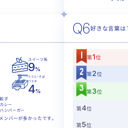
Q6
好きな言葉は
1
第
位
スイーツ系
9
%
2
第
位
系
うどん・そば
パスタ
4
3
第
位
%
餃子
カレー
4
第
位
ハンバーガー
メンバーが多かったです。
5
第
位