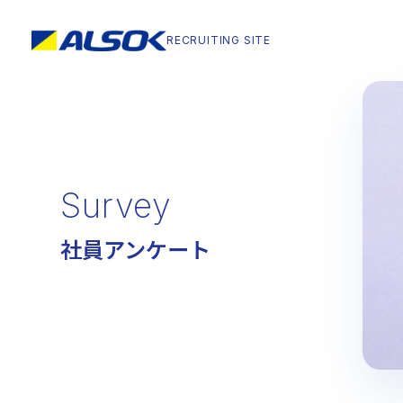
RECRUITING
SITE
RECRUITING
SITE
Message
Compan
メッセージ
企業を知る
コンセプトメッセージ
強みと特徴
Survey
トップメッセージ
社員アンケート
Environment
働く環境を知る
社員データ（アンケート）
教育研修制度
福
動画ギャラリー
座談会（若手社員）
座談会
座談会（女性社員）