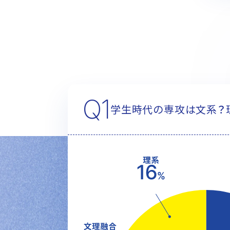
グループ会社採用
全国各地のALSOK
ALSOKの介護
ALSO
ALSOKの採用情報
中途採用トップ
障がい者採用
カムバック
Q1
学生時代の専攻は文系？