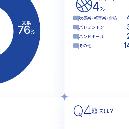
4
%
吹奏楽・軽音楽・合唱
バドミントン
ハンドボール
1
その他
Q4
趣味は？