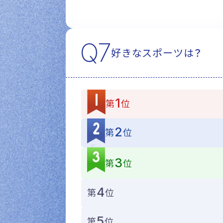
Q7
好きなスポーツは？
1
第
位
2
第
位
3
第
位
4
第
位
5
第
位