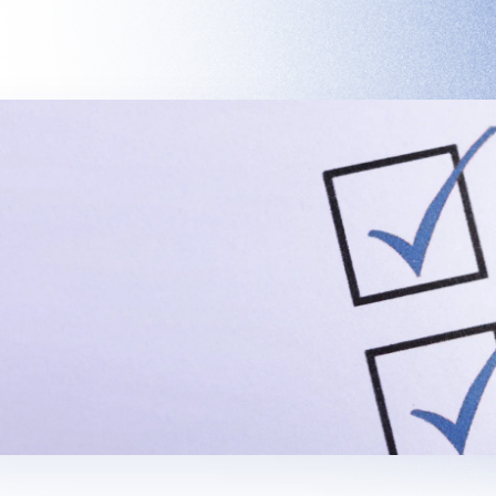
y
Interview
Car
人と仕事を知る
人とキ
事業展開
インタビュー 一覧
人とキ
Recruitment
採用情報
利厚生
採用担当メッセージ
募
（三世代）
採用FAQ
インターンシ