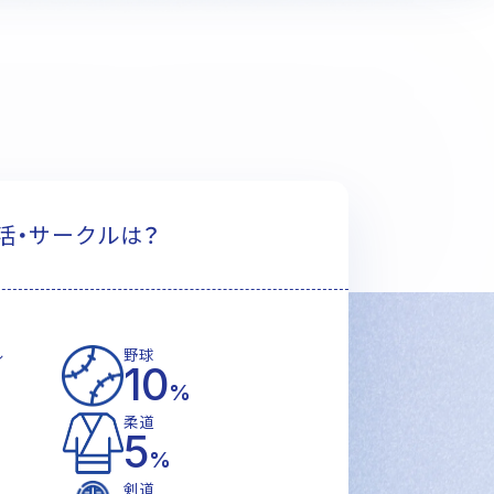
活・サークルは？
ル
野球
10
%
柔道
5
%
剣道