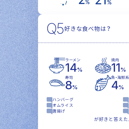
Q5
好きな食べ物は？
ラーメン
焼肉
14
11
%
%
寿司
魚・海鮮
8
4
%
%
ハンバーグ
オムライス
唐揚げ
が好きと答えた