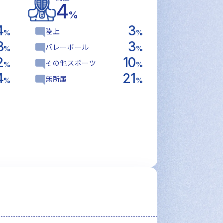
4
%
4
3
陸上
%
%
3
3
バレーボール
%
%
2
10
その他スポーツ
%
%
4
21
無所属
%
%