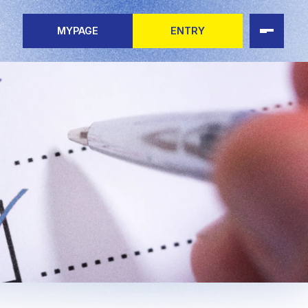
MYPAGE
ENTRY
eerStory
ャリアを知る
ャリアを知る 一覧
集要項（新卒）
募集要項（グループ合同募集）
ップ情報