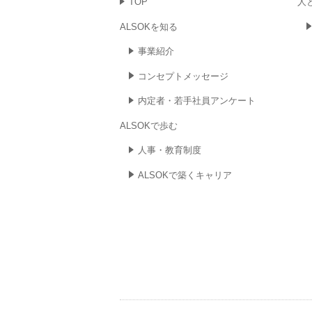
TOP
人
ALSOKを知る
事業紹介
コンセプト
メッセージ
内定者・若手社員
アンケート
ALSOKで歩む
人事・教育制度
ALSOKで築く
キャリア