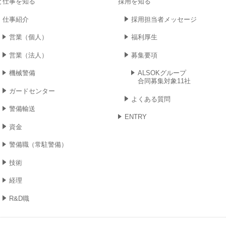
と仕事を知る
採用を知る
仕事紹介
採用担当者
メッセージ
営業
（個人）
福利厚生
営業
（法人）
募集要項
機械警備
ALSOKグループ
合同募集対象11社
ガードセンター
よくある質問
警備輸送
ENTRY
資金
警備職
（常駐警備）
技術
経理
R&D職