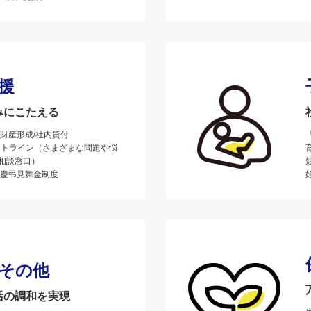
援
みにこたえる
/財産形成/社内貸付
ポートライン（さまざまな問題や悩
相談窓口）
/慶弔見舞金制度
その他
活の調和を実現