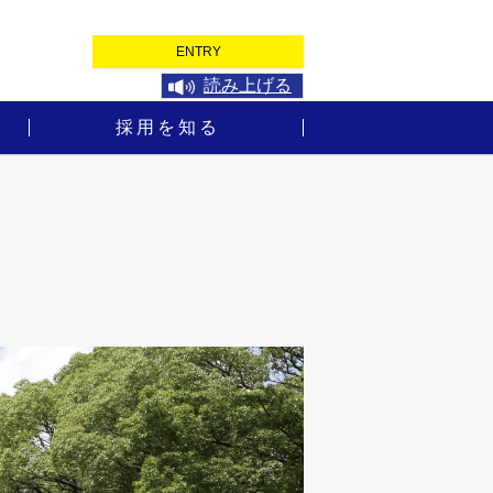
ENTRY
読み上げる
採用を知る
アンケート
よくあるご質問
機械警備
資金
社