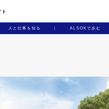
イト
人と仕事を知る
ALSOKで歩む
制度
メッセージ
コンセプトメッセージ
ALSOKで築くキャリア
福利厚生
総合職
内定者・若手社員
募集要項
営業
営業
（個人）
（法人）
ガードセンター
警備輸送
技術
経理
警備職
R&D職
（常駐警備）
ALSOKグループ
合同募集対象11