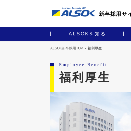
新卒採用サ
ALSOKを知る
ALSOK新卒採用TOP
福利厚生
事業紹介
仕事紹介
人事・教育
採用担当者
人と仕事を知る
ALSOKを知る
ALSOKで歩む
採用を知る
Employee Benefit
About us
Recruit
Career
Works
福利厚生