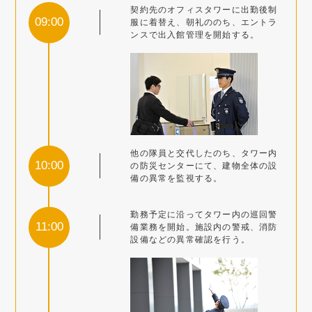
契約先のオフィスタワーに出勤後制
09:00
服に着替え、朝礼ののち、エントラ
ンスで出入館管理を開始する。
他の隊員と交代したのち、タワー内
10:00
の防災センターにて、建物全体の設
備の異常を監視する。
勤務予定に沿ってタワー内の巡回警
11:00
備業務を開始。施設内の警戒、消防
設備などの異常確認を行う。