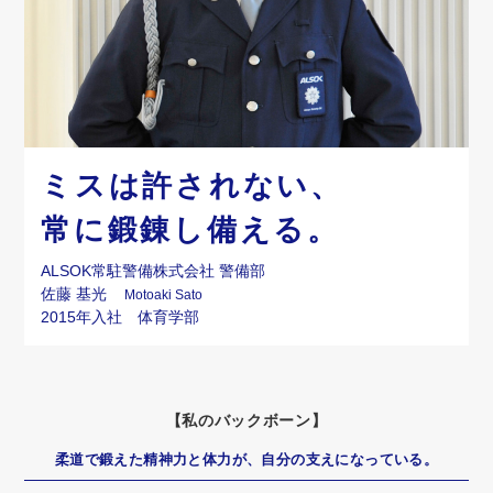
募集要項
よくあるご質問
読み上げる
ミスは許されない、
常に鍛錬し備える。
ALSOK常駐警備株式会社 警備部
佐藤 基光
Motoaki Sato
2015年入社 体育学部
【私のバックボーン】
柔道で鍛えた精神力と体力が、
自分の支えになっている。