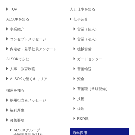
TOP
人と仕事を知る
ALSOKを知る
仕事紹介
事業紹介
営業
（個人）
コンセプト
メッセージ
営業
（法人）
内定者・若手社員
アンケート
機械警備
ALSOKで歩む
ガードセンター
人事・教育制度
警備輸送
ALSOKで築く
キャリア
資金
警備職
（常駐警備）
採用を知る
技術
採用担当者
メッセージ
経理
福利厚生
R&D職
募集要項
ALSOKグループ
通年採用
合同募集対象11社