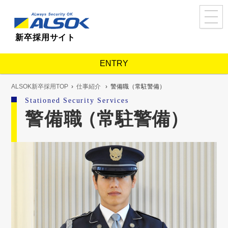
ALSOK新卒採用TOP
新卒採用サイト
ALSOKを知る
About us
事業紹介
ENTRY
コンセプトメッセージ
内定者・若手社員アンケート
ALSOK新卒採用TOP
仕事紹介
警備職（常駐警備）
Stationed Security Services
人と仕事を知る
Works
警備職
（常駐警備）
仕事紹介
ALSOKで歩む
Career
人事・教育制度
ALSOKで築くキャリア
採用を知る
Recruit
採用担当者メッセージ
福利厚生