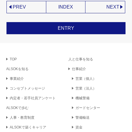
PREV
INDEX
NEXT
ENTRY
TOP
人と仕事を知る
ALSOKを知る
仕事紹介
事業紹介
営業
（個人）
コンセプト
メッセージ
営業
（法人）
内定者・若手社員
アンケート
機械警備
ALSOKで歩む
ガードセンター
人事・教育制度
警備輸送
ALSOKで築く
キャリア
資金