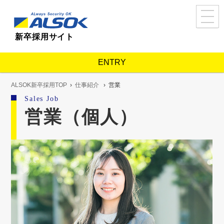
ALSOK新卒採用TOP
新卒採用サイト
ALSOKを知る
About us
事業紹介
ENTRY
コンセプトメッセージ
内定者・若手社員アンケート
ALSOK新卒採用TOP
仕事紹介
営業
Sales Job
人と仕事を知る
Works
営業（個人）
仕事紹介
ALSOKで歩む
Career
人事・教育制度
ALSOKで築くキャリア
採用を知る
Recruit
採用担当者メッセージ
福利厚生