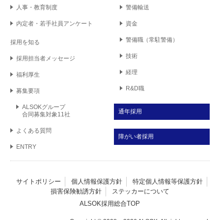
人事・教育制度
警備輸送
内定者・若手社員
アンケート
資金
警備職
（常駐警備）
採用を知る
技術
採用担当者
メッセージ
経理
福利厚生
R&D職
募集要項
ALSOKグループ
通年採用
合同募集対象11社
よくある質問
障がい者採用
ENTRY
サイトポリシー
個人情報保護方針
特定個人情報等保護方針
損害保険勧誘方針
ステッカーについて
ALSOK採用総合TOP