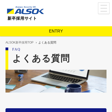
ALSOK新卒採用TOP
新卒採用サイト
ALSOKを知る
About us
事業紹介
ENTRY
コンセプトメッセージ
内定者・若手社員アンケート
ALSOK新卒採用TOP
よくある質問
FAQ
人と仕事を知る
Works
よくある質問
仕事紹介
ALSOKで歩む
Career
人事・教育制度
ALSOKで築くキャリア
採用を知る
Recruit
採用担当者メッセージ
福利厚生