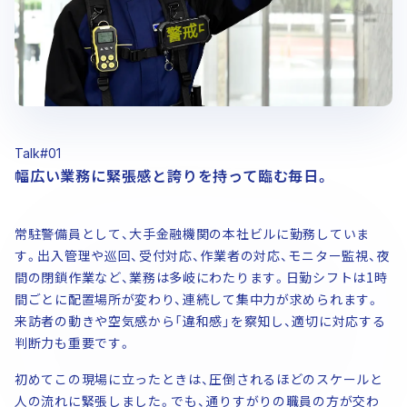
働く環境を知る
社員データ（アンケート）
教育研修制度
福利厚生
動画ギャラリー
座談会（若手社員）
座談会（三世代）
座談会（女性社員）
Talk#01
Recruitment
幅広い業務に緊張感と誇りを持って臨む毎日。
採用情報
採用担当メッセージ
募集要項（新卒）
常駐警備員として、大手金融機関の本社ビルに勤務していま
募集要項（グループ合同募集）
採用FAQ
す。出入管理や巡回、受付対応、作業者の対応、モニター監視、夜
間の閉鎖作業など、業務は多岐にわたります。日勤シフトは1時
インターンシップ情報
間ごとに配置場所が変わり、連続して集中力が求められます。
グループ会社採用
来訪者の動きや空気感から「違和感」を察知し、適切に対応する
判断力も重要です。
全国各地のALSOK
ALSOKの介護
初めてこの現場に立ったときは、圧倒されるほどのスケールと
ALSOKの建物管理
人の流れに緊張しました。でも、通りすがりの職員の方が交わ