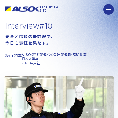
RECRUITING
RECRUITING
SITE
SITE
Message
メッセージ
Interview#10
コンセプトメッセージ
トップメッセージ
安全と信頼の最前線で、
Company
今日も責任を果たす。
企業を知る
ALSOK常駐警備株式会社 警備職（常駐警備）
秋山 和真
強みと特徴
事業展開
日本大学卒
2023年入社
Interview
人と仕事を知る
インタビュー 一覧
CareerStory
人とキャリアを知る
人とキャリアを知る 一覧
Environment