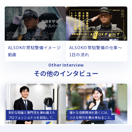
ALSOKの常駐警備イメージ
ALSOKの常駐警備の仕事～
動画
1日の流れ
Other Interview
その他のインタビュー
渡邊 健太
田中 遥菜
機器開発部
渋谷支社
関西学院大学大学院卒
同志社女子大学卒
2023年入社
2021年入社
多彩な知識と専門性を兼ね備えた
確かな信頼関係を築くには、
プロフェッショナルを目指して。
小さな努力を積み重ねること。