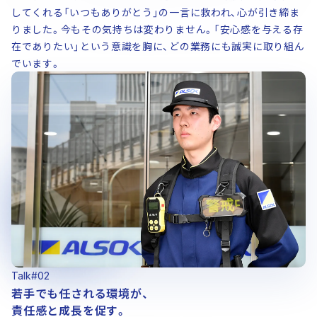
ALSOKの採用情報
してくれる「いつもありがとう」の一言に救われ、心が引き締ま
りました。今もその気持ちは変わりません。「安心感を与える存
中途採用トップ
障がい者採用
カムバック採用
在でありたい」という意識を胸に、どの業務にも誠実に取り組ん
でいます。
Talk#02
若手でも任される環境が、
責任感と成長を促す。