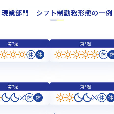
現業部門 シフト制勤務形態の一例
第2週
第3週
第2週
第3週