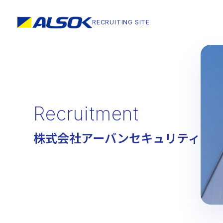
RECRUITING
SITE
RECRUITING
SITE
Message
Compan
メッセージ
企業を知る
コンセプトメッセージ
強みと特徴
Recruitment
トップメッセージ
株式会社アーバンセキュリティ
Environment
働く環境を知る
社員データ（アンケート）
教育研修制度
福
動画ギャラリー
座談会（若手社員）
座談会
座談会（女性社員）