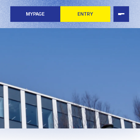
MYPAGE
ENTRY
eerStory
ャリアを知る
ャリアを知る 一覧
集要項（新卒）
募集要項（グループ合同募集）
ップ情報