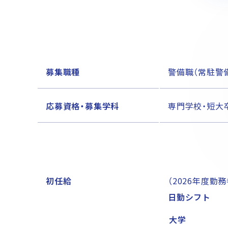
グループ会社採用
全国各地のALSOK
ALSOKの介護
ALSO
ALSOKの採用情報
募集職種
警備職（常駐警
中途採用トップ
障がい者採用
カムバック
応募資格・募集学科
専門学校・短大
初任給
（2026年度勤
日勤シフト
大学