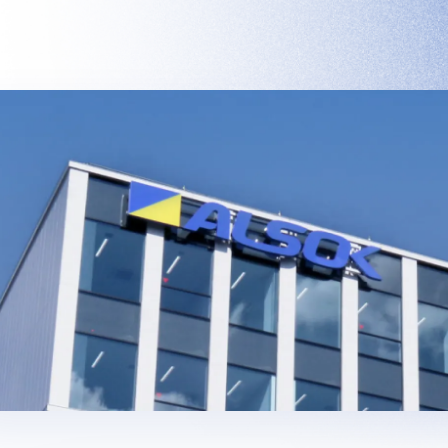
y
Interview
Car
人と仕事を知る
人とキ
事業展開
インタビュー 一覧
人とキ
Recruitment
採用情報
利厚生
採用担当メッセージ
募
（三世代）
採用FAQ
インターンシ