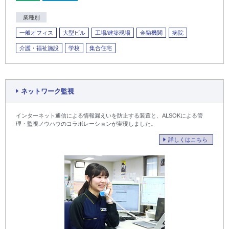
業種別
一般オフィス
大型ビル
工場/建築現場
金融機関
病院
介護・福祉施設
学校
集合住宅
ネットワーク監視
インターネット通信による情報漏えいを防止する装置と、ALSOKによる管
理・監視ノウハウのコラボレーションが実現しました。
詳しくはこちら