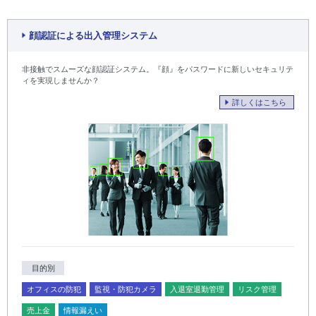
顔認証による出入管理システム
非接触でスムーズな顔認証システム。『顔』をパスワードに新しいセキュリテ
ィを実現しませんか？
詳しくはこちら
目的別
オフィスの防犯
監視・防犯カメラ
入退室退勤管理
リスク管理
売上金
情報漏えい