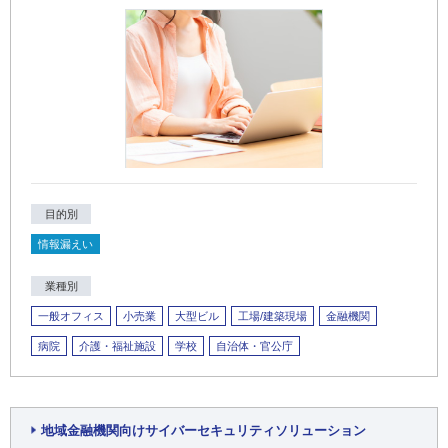
目的別
情報漏えい
業種別
一般オフィス
小売業
大型ビル
工場/建築現場
金融機関
病院
介護・福祉施設
学校
自治体・官公庁
地域金融機関向けサイバーセキュリティソリューション