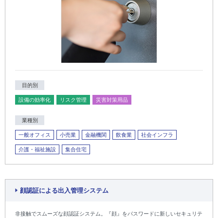
目的別
設備の効率化
リスク管理
災害対策用品
業種別
一般オフィス
小売業
金融機関
飲食業
社会インフラ
介護・福祉施設
集合住宅
顔認証による出入管理システム
非接触でスムーズな顔認証システム。『顔』をパスワードに新しいセキュリテ