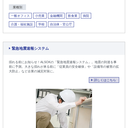
業種別
一般オフィス
小売業
金融機関
飲食業
病院
介護・福祉施設
学校
自治体・官公庁
緊急地震速報システム
揺れる前にお知らせ！ALSOKの「緊急地震速報システム」。地震の到達を事
前に予測。大きな揺れが来る前に「従業員の安全確保」や「設備等の被害の拡
大防止」など企業の減災対策に。
詳しくはこちら