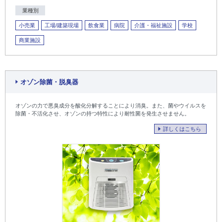
業種別
小売業
工場/建築現場
飲食業
病院
介護・福祉施設
学校
商業施設
オゾン除菌・脱臭器
オゾンの力で悪臭成分を酸化分解することにより消臭。また、菌やウイルスを
除菌・不活化させ、オゾンの持つ特性により耐性菌を発生させません。
詳しくはこちら