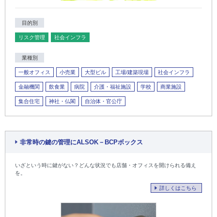
目的別
リスク管理
社会インフラ
業種別
一般オフィス
小売業
大型ビル
工場/建築現場
社会インフラ
金融機関
飲食業
病院
介護・福祉施設
学校
商業施設
集合住宅
神社・仏閣
自治体・官公庁
非常時の鍵の管理にALSOK－BCPボックス
いざという時に鍵がない？どんな状況でも店舗・オフィスを開けられる備え
を。
詳しくはこちら