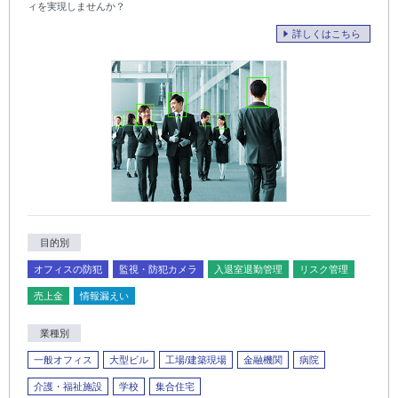
ィを実現しませんか？
詳しくはこちら
目的別
オフィスの防犯
監視・防犯カメラ
入退室退勤管理
リスク管理
売上金
情報漏えい
業種別
一般オフィス
大型ビル
工場/建築現場
金融機関
病院
介護・福祉施設
学校
集合住宅