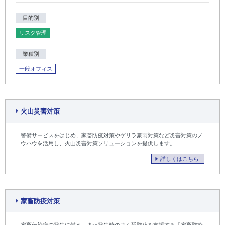
目的別
リスク管理
業種別
一般オフィス
火山災害対策
警備サービスをはじめ、家畜防疫対策やゲリラ豪雨対策など災害対策のノ
ウハウを活用し、火山災害対策ソリューションを提供します。
詳しくはこちら
家畜防疫対策
家畜伝染病の発生に備え、また発生時のまん延防止を支援する「家畜防疫