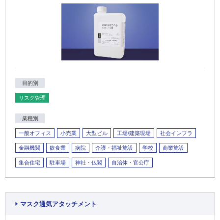
目的別
リスク管理
業種別
一般オフィス
小売業
大型ビル
工場/建築現場
社会インフラ
金融機関
飲食業
病院
介護・福祉施設
学校
商業施設
集合住宅
駐車場
神社・仏閣
自治体・官公庁
マスク通気アタッチメント