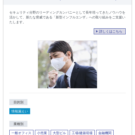
セキュリティ分野のリーディングカンパニーとして長年培ってきたノウハウを
活かして、新たな脅威である「新型インフルエンザ」への取り組みをご支援い
たします。
詳しくはこちら
目的別
情報漏えい
業種別
一般オフィス
小売業
大型ビル
工場/建築現場
金融機関