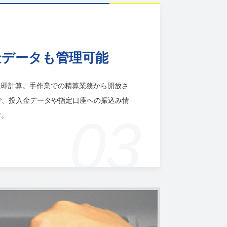
金データも管理可能
に即計算。手作業での精算業務から開放さ
で、投入金データや指定口座への振込み情
03
す。