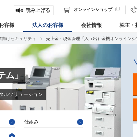
オンライン
ショップ
読み上げる
お客様
法人のお客様
会社情報
株主・
業向けセキュリティ
売上金・現金管理「入（出）金機オンラインシ
テム」
タルソリューション
仕組み