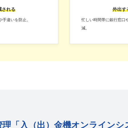
減される
外出す
や手違いを防止。
忙しい時間帯に銀行窓口
減。
管理「入（出）金機
オンラインシ