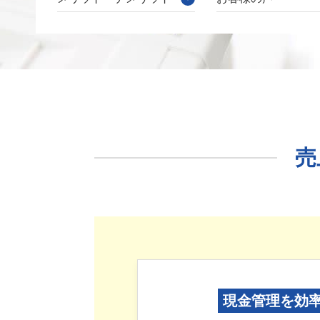
売
現金管理を効