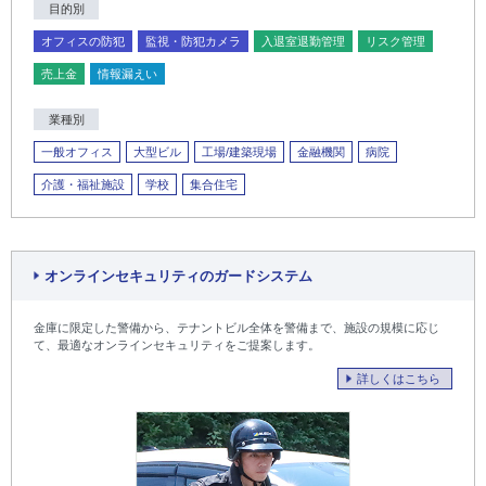
目的別
オフィスの防犯
監視・防犯カメラ
入退室退勤管理
リスク管理
売上金
情報漏えい
業種別
一般オフィス
大型ビル
工場/建築現場
金融機関
病院
介護・福祉施設
学校
集合住宅
オンラインセキュリティのガードシステム
金庫に限定した警備から、テナントビル全体を警備まで、施設の規模に応じ
て、最適なオンラインセキュリティをご提案します。
詳しくはこちら