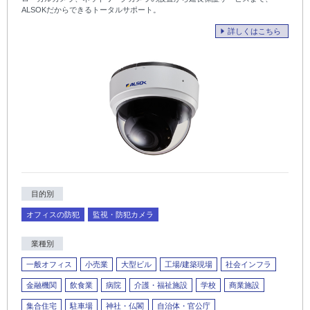
ALSOKだからできるトータルサポート。
詳しくはこちら
目的別
オフィスの防犯
監視・防犯カメラ
業種別
一般オフィス
小売業
大型ビル
工場/建築現場
社会インフラ
金融機関
飲食業
病院
介護・福祉施設
学校
商業施設
集合住宅
駐車場
神社・仏閣
自治体・官公庁