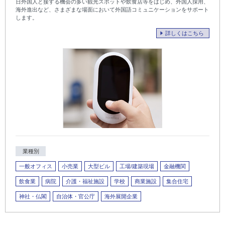
日外国人と接する機会の多い観光スポットや飲食店等をはじめ、外国人採用、
海外進出など、さまざまな場面において外国語コミュニケーションをサポート
します。
詳しくはこちら
業種別
一般オフィス
小売業
大型ビル
工場/建築現場
金融機関
飲食業
病院
介護・福祉施設
学校
商業施設
集合住宅
神社・仏閣
自治体・官公庁
海外展開企業