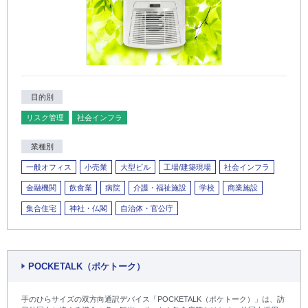
目的別
リスク管理
社会インフラ
業種別
一般オフィス
小売業
大型ビル
工場/建築現場
社会インフラ
金融機関
飲食業
病院
介護・福祉施設
学校
商業施設
集合住宅
神社・仏閣
自治体・官公庁
POCKETALK（ポケトーク）
手のひらサイズの双方向通訳デバイス「POCKETALK（ポケトーク）」は、訪