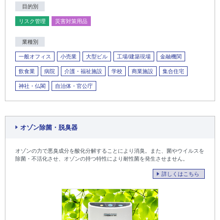
目的別
リスク管理
災害対策用品
業種別
一般オフィス
小売業
大型ビル
工場/建築現場
金融機関
飲食業
病院
介護・福祉施設
学校
商業施設
集合住宅
神社・仏閣
自治体・官公庁
オゾン除菌・脱臭器
オゾンの力で悪臭成分を酸化分解することにより消臭。また、菌やウイルスを
除菌・不活化させ、オゾンの持つ特性により耐性菌を発生させません。
詳しくはこちら