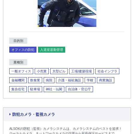
目的別
オフィスの防犯
入退室退勤管理
業種別
一般オフィス
小売業
大型ビル
工場/建築現場
社会インフラ
金融機関
飲食業
病院
介護・福祉施設
学校
商業施設
集合住宅
駐車場
神社・仏閣
自治体・官公庁
防犯カメラ・監視カメラ
ALSOKの防犯（監視）カメラシステムは、カメラシステムのベストを追求！
ローカルカメラ、ネットワークカメラの設置から延長保証サービスまで、