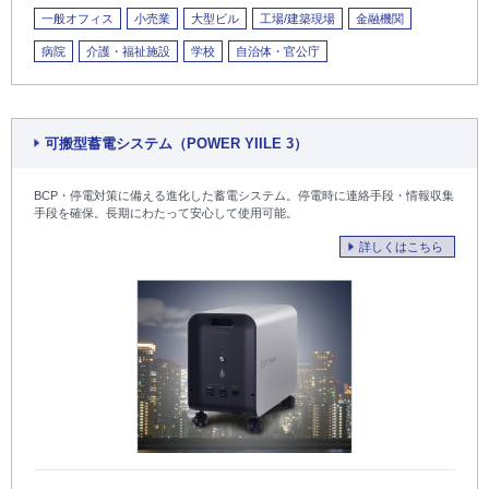
一般オフィス
小売業
大型ビル
工場/建築現場
金融機関
病院
介護・福祉施設
学校
自治体・官公庁
可搬型蓄電システム（POWER YIILE 3）
BCP・停電対策に備える進化した蓄電システム。停電時に連絡手段・情報収集
手段を確保。長期にわたって安心して使用可能。
詳しくはこちら