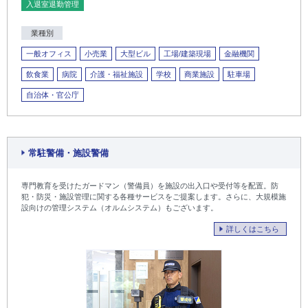
入退室退勤管理
業種別
一般オフィス
小売業
大型ビル
工場/建築現場
金融機関
飲食業
病院
介護・福祉施設
学校
商業施設
駐車場
自治体・官公庁
常駐警備・施設警備
専門教育を受けたガードマン（警備員）を施設の出入口や受付等を配置。防
犯・防災・施設管理に関する各種サービスをご提案します。さらに、大規模施
設向けの管理システム（オルムシステム）もございます。
詳しくはこちら