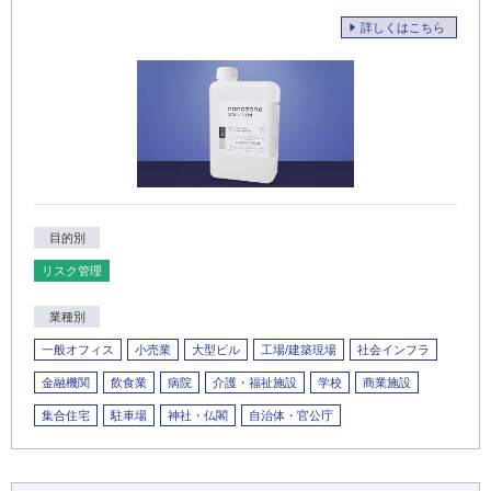
詳しくはこちら
目的別
リスク管理
業種別
一般オフィス
小売業
大型ビル
工場/建築現場
社会インフラ
金融機関
飲食業
病院
介護・福祉施設
学校
商業施設
集合住宅
駐車場
神社・仏閣
自治体・官公庁