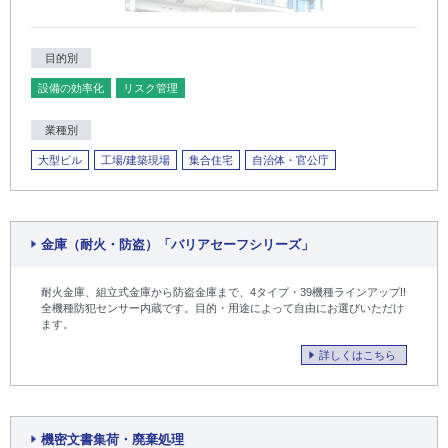
目的別
設備の効率化
リスク管理
業種別
大型ビル
工場/建築現場
集合住宅
自治体・官公庁
金庫（耐火・防盗）「バリアセーフシリーズ」
耐火金庫、組立式金庫から防盗金庫まで、4タイプ・39機種ラインアップ!!
全機種防犯センサー内蔵です。目的・用途によって自由にお選びいただけ
ます。
詳しくはこちら
機密文書集荷・廃棄処理