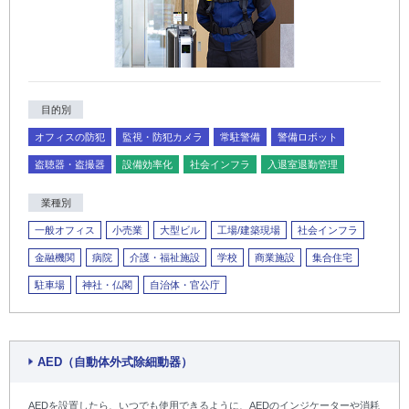
目的別
オフィスの防犯
監視・防犯カメラ
常駐警備
警備ロボット
盗聴器・盗撮器
設備効率化
社会インフラ
入退室退勤管理
業種別
一般オフィス
小売業
大型ビル
工場/建築現場
社会インフラ
金融機関
病院
介護・福祉施設
学校
商業施設
集合住宅
駐車場
神社・仏閣
自治体・官公庁
AED（自動体外式除細動器）
AEDを設置したら、いつでも使用できるように、AEDのインジケーターや消耗