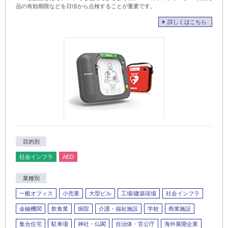
品の有効期限などを日頃から点検することが重要です。
詳しくはこちら
目的別
社会インフラ
AED
業種別
一般オフィス
小売業
大型ビル
工場/建築現場
社会インフラ
金融機関
飲食業
病院
介護・福祉施設
学校
商業施設
集合住宅
駐車場
神社・仏閣
自治体・官公庁
海外展開企業