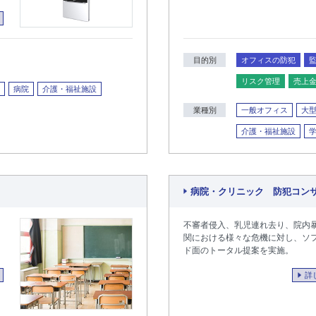
目的別
オフィスの防犯
リスク管理
売上
病院
介護・福祉施設
業種別
一般オフィス
大
介護・福祉施設
病院・クリニック 防犯コンサル
不審者侵入、乳児連れ去り、院内
関における様々な危機に対し、ソ
ド面のトータル提案を実施。
詳