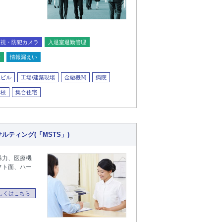
監視・防犯カメラ
入退室退勤管理
金
情報漏えい
型ビル
工場/建築現場
金融機関
病院
学校
集合住宅
ティング(「MSTS」)
暴力、医療機
フト面、ハー
しくはこちら