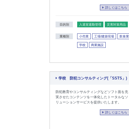
詳しくはこちら
目的別
入退室退勤管理
災害対策用品
業種別
小売業
工場/建築現場
飲食業
学校
商業施設
学校 防犯コンサルティング(「SSTS」)
防犯教育やコンサルティングなどソフト面を充
実させたコンテンツを一体化したトータルなソ
リューションサービスを提供いたします。
詳しくはこちら