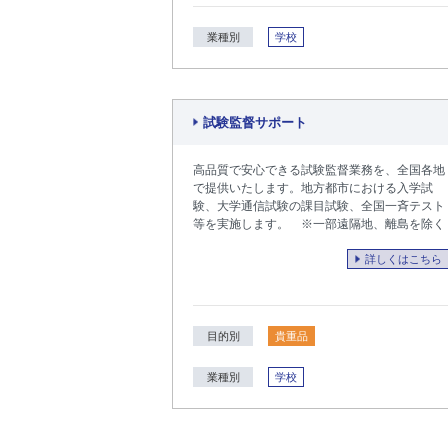
業種別
学校
試験監督サポート
高品質で安心できる試験監督業務を、全国各地
で提供いたします。地方都市における入学試
験、大学通信試験の課目試験、全国一斉テスト
等を実施します。 ※一部遠隔地、離島を除く
詳しくはこちら
目的別
貴重品
業種別
学校