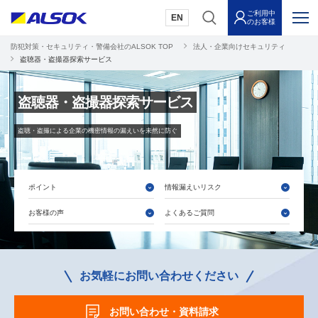
ご利用中
EN
のお客様
防犯対策・セキュリティ・警備会社のALSOK TOP
法人・企業向けセキュリティ
盗聴器・盗撮器探索サービス
盗聴器・盗撮器探索サービス
盗聴・盗撮による企業の機密情報の漏えいを未然に防ぐ
ポイント
情報漏えいリスク
お客様の声
よくあるご質問
お気軽にお問い合わせください
お問い合わせ・資料請求