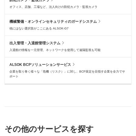
オフィス、店舗、工場など、法人向けの防犯カメラ・監視カメラ
機械警備・オンラインセキュリティのガードシステム
他にはない選択肢がここにある ALSOK-G7
出入管理・入退館管理システム
入退館の情報を一元管理、ネットワークを使用して遠隔監視も可能
ALSOK BCPソリューションサービス
企業を取り巻く様々な「危機（リスク）」に対し、BCP策定を目指す企業を全力でサ
ポート
その他のサービスを探す