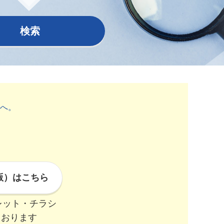
Pick 
検索
AL
へ。
版）はこちら
レット・チラシ
ております