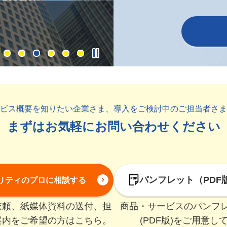
Pick up
情報セキュリティ対策
ビス概要を知りたい企業さま、
導入をご検討中のご担当者さま
まずはお気軽に
お問い合わせください
パンフレット（PDF
リティのプロに相談する
依頼、紙媒体資料の送付、
担
商品・サービスのパンフ
案内をご希望の方はこちら。
(PDF版)をご用意し