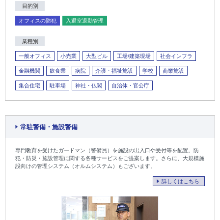
目的別
オフィスの防犯
入退室退勤管理
業種別
一般オフィス
小売業
大型ビル
工場/建築現場
社会インフラ
金融機関
飲食業
病院
介護・福祉施設
学校
商業施設
集合住宅
駐車場
神社・仏閣
自治体・官公庁
常駐警備・施設警備
専門教育を受けたガードマン（警備員）を施設の出入口や受付等を配置。防
犯・防災・施設管理に関する各種サービスをご提案します。さらに、大規模施
設向けの管理システム（オルムシステム）もございます。
詳しくはこちら