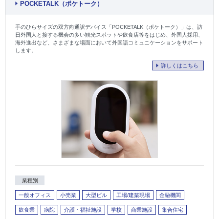
POCKETALK（ポケトーク）
手のひらサイズの双方向通訳デバイス「POCKETALK（ポケトーク）」は、訪
日外国人と接する機会の多い観光スポットや飲食店等をはじめ、外国人採用、
海外進出など、さまざまな場面において外国語コミュニケーションをサポート
します。
詳しくはこちら
業種別
一般オフィス
小売業
大型ビル
工場/建築現場
金融機関
飲食業
病院
介護・福祉施設
学校
商業施設
集合住宅