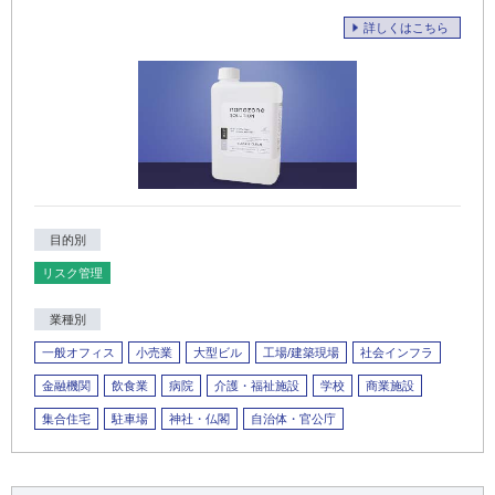
詳しくはこちら
目的別
リスク管理
業種別
一般オフィス
小売業
大型ビル
工場/建築現場
社会インフラ
金融機関
飲食業
病院
介護・福祉施設
学校
商業施設
集合住宅
駐車場
神社・仏閣
自治体・官公庁