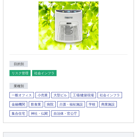
目的別
リスク管理
社会インフラ
業種別
一般オフィス
小売業
大型ビル
工場/建築現場
社会インフラ
金融機関
飲食業
病院
介護・福祉施設
学校
商業施設
集合住宅
神社・仏閣
自治体・官公庁