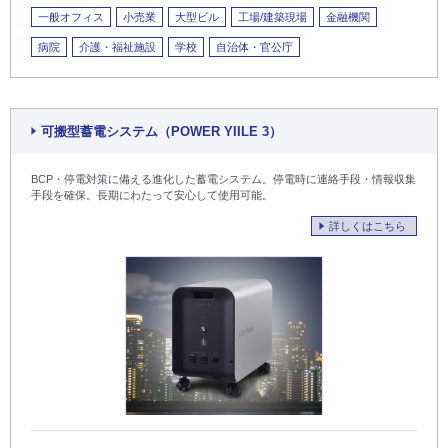
一般オフィス
小売業
大型ビル
工場/建築現場
金融機関
病院
介護・福祉施設
学校
自治体・官公庁
可搬型蓄電システム（POWER YIILE 3）
BCP・停電対策に備える進化した蓄電システム。停電時に連絡手段・情報収集
手段を確保。長期にわたって安心して使用可能。
詳しくはこちら