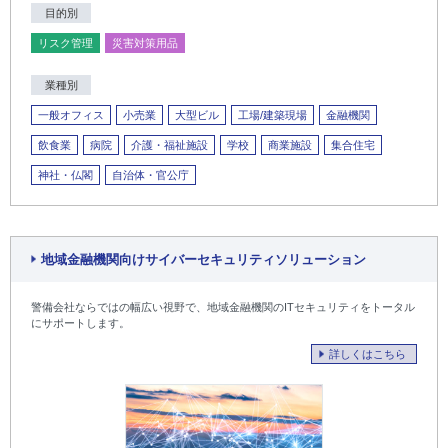
目的別
リスク管理
災害対策用品
業種別
一般オフィス
小売業
大型ビル
工場/建築現場
金融機関
飲食業
病院
介護・福祉施設
学校
商業施設
集合住宅
神社・仏閣
自治体・官公庁
地域金融機関向けサイバーセキュリティソリューション
警備会社ならではの幅広い視野で、地域金融機関のITセキュリティをトータル
にサポートします。
詳しくはこちら