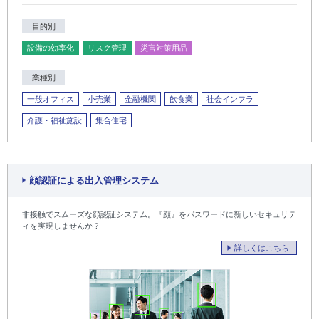
目的別
設備の効率化
リスク管理
災害対策用品
業種別
一般オフィス
小売業
金融機関
飲食業
社会インフラ
介護・福祉施設
集合住宅
顔認証による出入管理システム
非接触でスムーズな顔認証システム。『顔』をパスワードに新しいセキュリテ
ィを実現しませんか？
詳しくはこちら