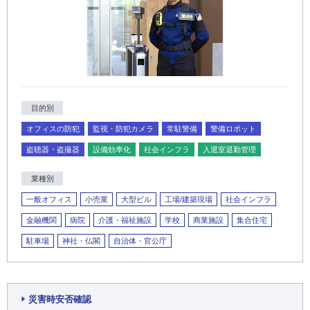
目的別
オフィスの防犯
監視・防犯カメラ
常駐警備
警備ロボット
盗聴器・盗撮器
設備効率化
社会インフラ
入退室退勤管理
業種別
一般オフィス
小売業
大型ビル
工場/建築現場
社会インフラ
金融機関
病院
介護・福祉施設
学校
商業施設
集合住宅
駐車場
神社・仏閣
自治体・官公庁
災害時安否確認