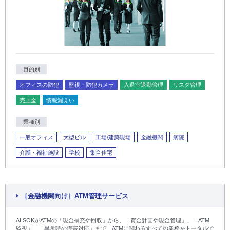
目的別
オフィスの防犯
監視・防犯カメラ
入退室退勤管理
リスク管理
売上金
情報漏えい
業種別
一般オフィス
大型ビル
工場/建築現場
金融機関
病院
介護・福祉施設
学校
集合住宅
［金融機関向け］ATM管理サービス
ALSOKがATMの「現金補充や回収」から、「資金計画や現金管理」、「ATM
監視」、「異常時の障害対応」まで、ATMに関わるすべての業務をトータルで