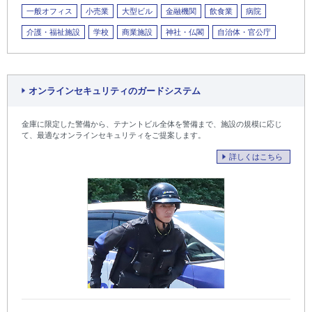
一般オフィス
小売業
大型ビル
金融機関
飲食業
病院
介護・福祉施設
学校
商業施設
神社・仏閣
自治体・官公庁
オンラインセキュリティのガードシステム
金庫に限定した警備から、テナントビル全体を警備まで、施設の規模に応じ
て、最適なオンラインセキュリティをご提案します。
詳しくはこちら