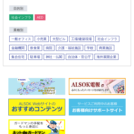
目的別
社会インフラ
AED
業種別
一般オフィス
小売業
大型ビル
工場/建築現場
社会インフラ
金融機関
飲食業
病院
介護・福祉施設
学校
商業施設
集合住宅
駐車場
神社・仏閣
自治体・官公庁
海外展開企業