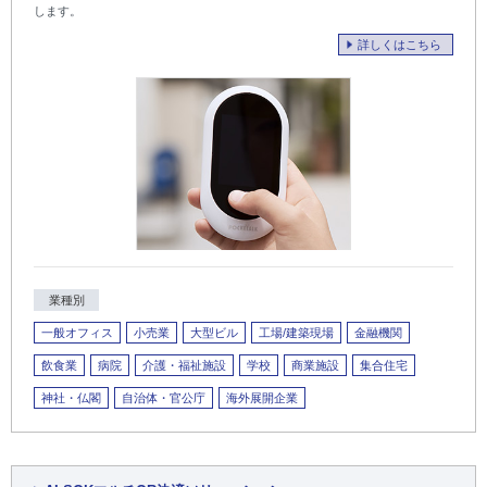
します。
詳しくはこちら
業種別
一般オフィス
小売業
大型ビル
工場/建築現場
金融機関
飲食業
病院
介護・福祉施設
学校
商業施設
集合住宅
神社・仏閣
自治体・官公庁
海外展開企業