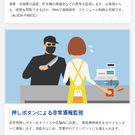
凍庫・冷蔵庫の温度、貯水槽の満減水などの異常を監視します。お客様から
07
も、状態を閲覧できるほか、Webで遠隔操作、スケジュール制御も可能です。
（ALSOK-FM対応）
押しボタンによる非常通報監視
08
非常用押しボタンをオフィスや店舗内に設置し、緊急事態発生をガードセンタ
ーに通報します。強盗をはじめ、営業中のアクシデントにも備えられます。