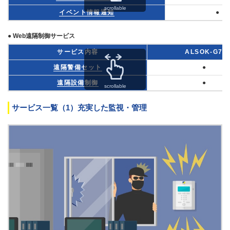
scrollable
イベント情報通知
●
● Web遠隔制御サービス
サービス内容
ALSOK-G7
遠隔警備セット
●
遠隔設備制御
●
scrollable
サービス一覧（1）充実した監視・管理