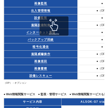
画像監視
●
出入管理情報
●（OP）
設備監視
●
遠隔設備制御
●（OP）
インターネット通信
●
scrollable
バックアップ回線
●
暗号化通信
●
遠隔威嚇操作
●（OP）
画像巡回
●（OP）
画像蓄積
●（OP）
設備レスキュー
●（OP）
（OP）：オプション
● Web情報閲覧サービス ● 監視・管理サービス ● Web情報閲覧サービスも同
サービス内容
ALSOK-G7 stan