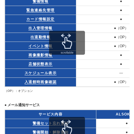
警備情報
●
緊急連絡先管理
●
カード情報設定
●
出入管理情報
●（OP）
出退勤情報
●（OP）
イベント情報
●（OP）
scrollable
画像撮影情報
●
店舗状態表示
●
スケジュール表示
―
入退館時画像確認
●（OP）
（OP）：オプション
● メール通知サービス
サービス内容
ALSOK-
警備セット忘れ通知
●
警備開始・解除通知
●