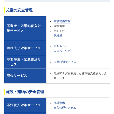
児童の安全管理
常駐警備業務
不審者・凶悪犯侵入対
非常通報
策サービス
さすまた
防護盾
まもるっく
連れ去り対策サービス
みまもりタグ
非常呼集・緊急連絡サ
安否確認サービス
ービス
無線ICタグを利用した登下校児童あんしん
安心サービス
サービス
施設・建物の安全管理
機械警備
不法侵入対策サービス
出入管理システム