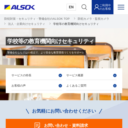
ご利用中
EN
のお客様
防犯対策・セキュリティ・警備会社のALSOK TOP
防犯カメラ・監視カメラ
法人・企業向けセキュリティ
学校等の教育機関向けセキュリティ
学校等の教育機関向けセキュリティ
警備会社ならではの視点で、より安全な教育環境づくりをサポート
サービスの特長
サービス概要
お客様の声
よくあるご質問
お気軽にお問い合わせください
お問い合わせ・資料請求