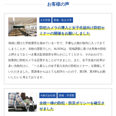
お客様の声
K大学様
業種：私立大学
防犯カメラの導入と女子生徒向け防犯セ
ミナーの開催をお願いしました
地域に開けた学校運営を進めている一方で、不審な人物が校内に入ってきて
しまうことが、当校の課題でした。ALSOKは、現地調査に基づき死角や防犯
上押さえておくべき重点監視箇所を明らかにしてくださり、そのおかげで、
効果的に防犯カメラを設置することができました。また、女子生徒の比率が
多い当校向けに、「一人暮らしの女子新入生向け防犯セミナー」を開催して
いただきました。受講者からはとても好評だったので、第2弾、第3弾もお願
いしたいと考えております。
K株式会社様
業種：学習塾
全校一律の防犯・防災ポリシーを確立さ
せました