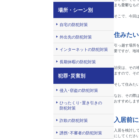
まち憂鬱なも
場所・シーン別
そこで、今回
自宅の防犯対策
住みたい
外出先の防犯対策
引っ越す場所
インターネットの防犯対策
要ですが、地
長期休暇の防犯対策
治安は、その
ますので、そ
犯罪･災害別
そして住みた
侵入･窃盗の防犯対策
なお、その際
おすすめしま
ひったくり･置き引きの
防犯対策
入居前に
詐欺の防犯対策
入居を検討し
誘拐･不審者の防犯対策
にしてくださ