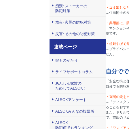
痴漢･ストーカーの
・ゴミ出しな
防犯対策
→住民同士の
放火･火災の防犯対策
・共用部に、
→マンション
要です。
災害･その他の防犯対策
・植栽や塀で
連載ページ
→プライバシ
せん。
鍵ものがたり
自分でで
ライフサポートコラム
「安全な街と
あんしん家族の
自分でも防犯
ためしてALSOK！
・玄関の錠を
ALSOKアンケート
→「ディスク
ることをおす
ALSOKみんなの投票所
また、ドリル
で、市販のサ
ALSOK
防犯何でもランキング
・「ワンドア