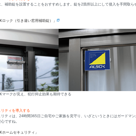
は、補助錠を設置することをおすすめします。錠を2箇所以上にして侵入を手間取ら
OKロック（引き違い窓用補助錠）」
OKマークが見え、犯行抑止効果も期待できる
ュリティを導入する
ュリティは、24時間365日ご自宅やご家族を見守り、いざというときにはガードマ
安心ですね。
OKホームセキュリティ」