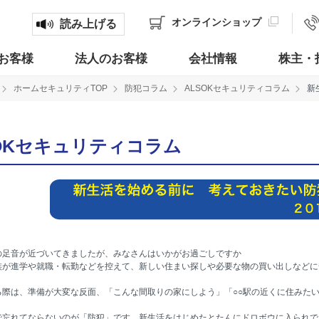
オンライン
ショップ
読み上げる
お客様
法人のお客様
会社情報
株主・
ホームセキュリティTOP
防犯コラム
ALSOKセキュリティコラム
新
SOKセキュリティコラム
の足音が近づいてきましたが、みなさんはいかがお過ごしですか
族が進学や就職・転勤などを控えて、新しい住まい探しや必要な物の買い出しなどに
る際は、準備が大変な反面、「こんな間取りの家にしよう」「○○駅の近くに住みた
で忘れてならないのが「防犯」です。新生活をはじめたとたんにドロボウに入られで