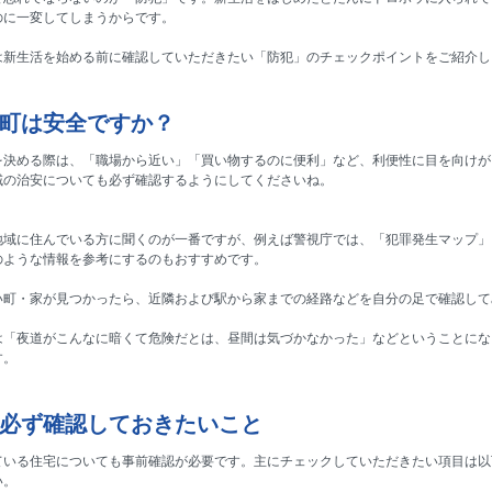
のに一変してしまうからです。
は新生活を始める前に確認していただきたい「防犯」のチェックポイントをご紹介し
町は安全ですか？
を決める際は、「職場から近い」「買い物するのに便利」など、利便性に目を向けが
域の治安についても必ず確認するようにしてくださいね。
地域に住んでいる方に聞くのが一番ですが、例えば警視庁では、「犯罪発生マップ」
のような情報を参考にするのもおすすめです。
い町・家が見つかったら、近隣および駅から家までの経路などを自分の足で確認して
は「夜道がこんなに暗くて危険だとは、昼間は気づかなかった」などということにな
す。
必ず確認しておきたいこと
ている住宅についても事前確認が必要です。主にチェックしていただきたい項目は以
い。