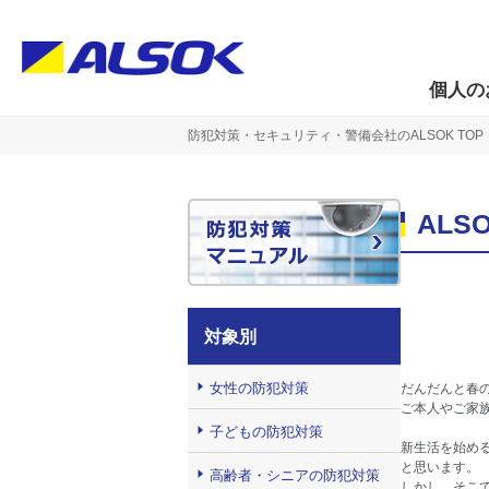
個人の
防犯対策・セキュリティ・警備会社のALSOK TOP
AL
対象別
女性の防犯対策
だんだんと春
ご本人やご家
子どもの防犯対策
新生活を始め
と思います。
高齢者・シニアの防犯対策
しかし、そこ