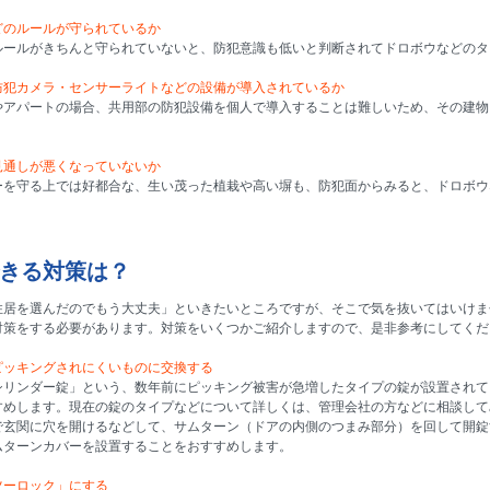
どのルールが守られているか
ルールがきちんと守られていないと、防犯意識も低いと判断されてドロボウなどのタ
防犯カメラ・センサーライトなどの設備が導入されているか
やアパートの場合、共用部の防犯設備を個人で導入することは難しいため、その建物
見通しが悪くなっていないか
ーを守る上では好都合な、生い茂った植栽や高い塀も、防犯面からみると、ドロボウ
きる対策は？
住居を選んだのでもう大丈夫」といきたいところですが、そこで気を抜いてはいけま
対策をする必要があります。対策をいくつかご紹介しますので、是非参考にしてくだ
ピッキングされにくいものに交換する
シリンダー錠」という、数年前にピッキング被害が急増したタイプの錠が設置されて
すめします。現在の錠のタイプなどについて詳しくは、管理会社の方などに相談して
で玄関に穴を開けるなどして、サムターン（ドアの内側のつまみ部分）を回して開錠
ムターンカバーを設置することをおすすめします。
ツーロック」にする