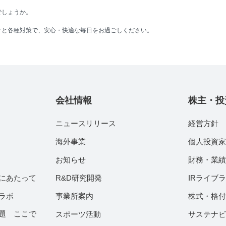
でしょうか。
クと各種対策で、安心・快適な毎日をお過ごしください。
会社情報
株主・投
ニュースリリース
経営方針
海外事業
個人投資
お知らせ
財務・業
にあたって
R&D研究開発
IRライブ
ラボ
事業所案内
株式・格
題 ここで
スポーツ活動
サステナ