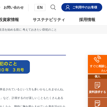
EN
お問い合わせ
ご利用中
のお客様
投資家情報
サステナビリティ
採用情報
生活を始める前に 考えておきたい防犯のこと
すぐに相談し
たい
個人
奔走されているという方も多いかもしれませんね。
資料請求する
い」など、計画するのが楽しいこともたくさんある
もしたら、期待に胸を膨らませていた新生活がたち