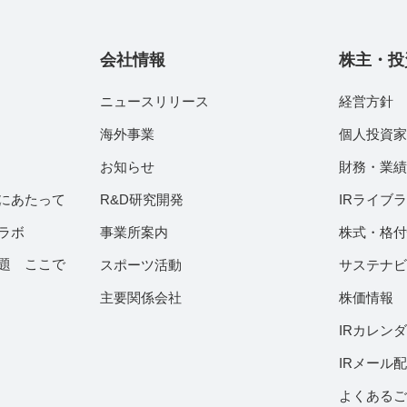
会社情報
株主・投
ニュースリリース
経営方針
海外事業
個人投資
お知らせ
財務・業
にあたって
R&D研究開発
IRライブ
ラボ
事業所案内
株式・格
題 ここで
スポーツ活動
サステナ
主要関係会社
株価情報
IRカレン
IRメール
よくある