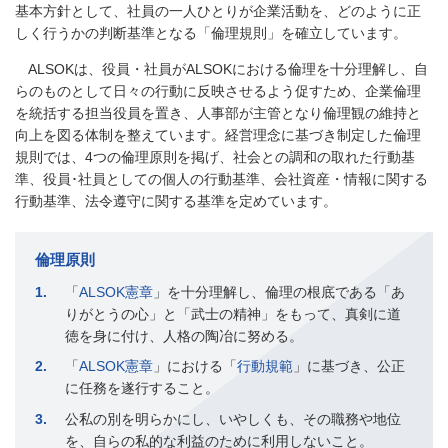
基本方針として、社員の一人ひとりが企業活動を、どのように正
しく行うかの判断基準となる「倫理規則」を確立しています。
ALSOKは、役員・社員がALSOKにおける倫理を十分理解し、自
らのものとして日々の行動に反映させるよう促すため、企業倫理
を統括する担当役員を置き、人事部が主管となり倫理観の維持と
向上を図る体制を整えています。経営理念に基づき制定した倫理
規則では、4つの倫理原則を掲げ、社会との調和の取れた行動基
準、役員･社員としての個人の行動基準、会社資産・情報に関する
行動基準、法令遵守に関する基準を定めています。
倫理原則
1
「
ALSOK憲章
」を十分理解し、倫理の根底である「あ
りがとうの心」と「武士の精神」をもって、真剣に道
徳を身に付け、人格の陶冶に努める。
2
「
ALSOK憲章
」における「
行動規範
」に基づき、公正
に任務を遂行すること。
3
公私の別を明らかにし、いやしくも、その職務や地位
を、自らの私的な利益のために利用しないこと。