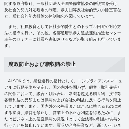
関する政府指針、一般社団法人全国警備業協会の解説書を受け、
反社会的勢力対応規則の制定、暴力団等反社会的勢力排除宣言な
ど、反社会的勢力排除の体制強化を図っています。
また、社員教育として反社会的勢力とのトラブル回避や対応方
法の指導を行い、その他、各都道府県暴力追放運動推進センター
主催のセミナーに社員を参加させるなどの取り組みも行っていま
す。
腐敗防止および贈収賄の禁止
ALSOKでは、業務遂行の指針として、コンプライアンスマニュ
アルに行動基準を制定し、国の内外を問わず、顧客・取引先等と
の関係において、談合・馴れ合い、常識を超える贈り物、接待等
各種利益の受領または供与および会社の利益に反する行為を禁止
しています。また、国内外の公務員またはこれに準じるものに対
する接待、贈答を禁止し、営業上の不正な利益を得るために、ま
たはビジネス上の便宜供与の見返りとして金銭等の利益の供与を
行うことを禁止しています。買収や合弁事業など、新しいビジネ