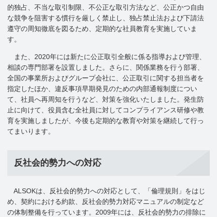
的独占、不当な取引制限、不公正な取引方法など、公正かつ自由
な競争を阻害する慣行を厳しく禁止し、独占禁止法および下請法
遵守の周知徹底を図るため、定期的な社員教育を実施していま
す。
また、2020年には新たに公正取引全般に係る指導および管理、
相談の専門部署を設置しました。さらに、関係業務を行う部署、
全国の事業所およびグループ会社に、公正取引に関する担当者を
指定したほか、違反事項早期発見のための内部通報制度につい
て、社員へ再周知を行うなど、対策を強化いたしました。発生防
止に向けて、役員含む全社員に対してコンプライアンス研修や教
育を実施しましたが、今後も定期的な教育や対策を継続して行っ
てまいります。
反社会的勢力への対応
ALSOKは、反社会的勢力への対応として、「倫理規則」をはじ
め、契約における約款、反社会的勢力対応マニュアルの制定など
の体制整備を行っています。2009年には、反社会的勢力の排除に