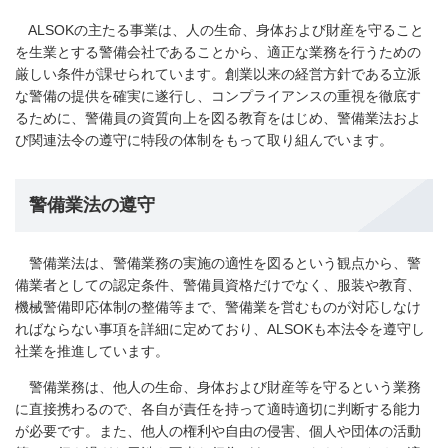
ALSOKの主たる事業は、人の生命、身体および財産を守ること
を生業とする警備会社であることから、適正な業務を行うための
厳しい条件が課せられています。創業以来の経営方針である立派
な警備の提供を確実に遂行し、コンプライアンスの重視を徹底す
るために、警備員の資質向上を図る教育をはじめ、警備業法およ
び関連法令の遵守に特段の体制をもって取り組んでいます。
警備業法の遵守
警備業法は、警備業務の実施の適性を図るという観点から、警
備業者としての認定条件、警備員資格だけでなく、服装や教育、
機械警備即応体制の整備等まで、警備業を営むものが対応しなけ
ればならない事項を詳細に定めており、ALSOKも本法令を遵守し
社業を推進しています。
警備業務は、他人の生命、身体および財産等を守るという業務
に直接携わるので、各自が責任を持って適時適切に判断する能力
が必要です。また、他人の権利や自由の侵害、個人や団体の活動