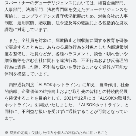
スパートナーのデューデリジェンスにおいては、経営企画部門、
人事部門、法務部門、法務専門家を交えたデューデリジェンスを
実施し、コンプライアンス遵守状況把握のため、対象会社の人事
制度、運用実態、贈収賄、法令違反等の確認による包括的な腐敗
課題に対応しています。
また、全社員を対象に、腐敗防止と贈収賄に関する教育を研修
で実施するとともに、あらゆる腐敗行為を対象とした内部通報制
度を整備し、社員などが、各種ハラスメント、談合・馴れ合いや
贈収賄等を含む会社に関わる違法行為、不正行為および反倫理的
行為に遭遇した際、不利益な扱いを受けることなく通報が可能な
体制を構築しています。
内部通報制度「ALSOKホットライン」に加え、自浄作用、社会
的信頼、企業価値の維持向上および取引先の皆様との持続的発展
を確保することを目的として、2021年12月には「ALSOKお取引先
ホットライン」を開設いたしました。「ALSOKホットライン」と
同様に、不利益な扱いを受けずに通報することが可能となってい
ます。
※
腐敗の定義：受託した権力を個人の利益のために用いること