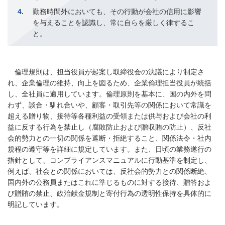
4
勤務時間外においても、その行動が会社の信用に影響
を与えることを認識し、常に自らを厳しく律するこ
と。
倫理規則は、担当役員が起案し取締役会の決議により制定さ
れ、企業倫理の維持、向上を図るため、企業倫理担当役員が統括
し、全社員に適用しています。倫理原則を基本に、国の内外を問
わず、談合・馴れ合いや、顧客・取引先等の関係において常識を
超える贈り物、接待等各種利益の受領または供与および会社の利
益に反する行為を禁止し（腐敗防止および贈収賄の防止）、反社
会的勢力との一切の関係を遮断・拒絶すること、関係法令・社内
規程の遵守等を詳細に規定しています。また、日頃の業務遂行の
指針として、コンプライアンスマニュアルに行動基準を制定し、
例えば、社会との関係においては、反社会的勢力との関係断絶、
国内外の公務員またはこれに準じるものに対する接待、贈答およ
び贈賄の禁止、政治献金規制と寄付行為の透明性保持を具体的に
明記しています。