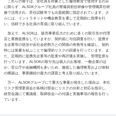
これらの冊子は、全社員を対象とした倫理教育で使用するのみ
に限らず、ALSOKグループ社員の警備員初任研修や管理職昇任研
修で活用され、昇任試験等でも出題範囲に指定されています。さ
らには、イントラネットや機会教育を通して定期的に指導を行
い、信頼できる社員の育成に取り組んでいます。
加えて、ALSOKは、販売事業拡大のために多くの取引先や代理
店と業務提携をしていますが、契約前に与信調査を行い、提携す
る企業等の状況や反社会的勢力との関係の有無等を確認し、契約
時には覚書を結ぶことで倫理的リスクの回避を行っています。ま
た、定期的に提携先企業等の監査や再評価を実施し、管理監督を
行っています。ALSOKの取引先は個人のお客様、一般企業のほ
か、官公庁や金融機関も多いため、徹底した倫理教育および体制
の構築は、事業継続の最大の課題と考え取り組んでいます。
万一、ALSOKグループにて重大な事案が発生した場合は、本社
リスク管理委員会が各検討部会にリスクの分析と対応を指示し、
経営会議にて審議後、取締役会への付議と実施事項の報告を行っ
ています。