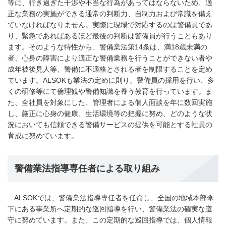
等に、行き過ぎた干渉や不当な行為があってはならないため、適
正な業務の実施ができる通常の判断力、自制力および常識を備え
ていなければなりません。実際に現場で対応するのは警備員であ
り、緊急であればあるほど最後の判断は警備員が行うこともあり
ます。そのような特性から、警備業法第14条は、満18歳未満の
者、心身の障害により適正な警備業務を行うことができない者や
成年被後見人等、警備に不適格とされる者を制限することを定め
ています。ALSOKも業法の定めに則り、警備員の採用を行い、多
くの研修等にて倫理観や警備知識を養う教育を行っています。ま
た、全社員を対象にした、管理者による個人面談を年に数回実施
し、厳正に心身の健康、生活環境等の把握に努め、どのような状
況においても信頼できる警備サービスの提供を可能とする社員の
育成に努めています。
警備業法指導専任者による取り組み
ALSOKでは、警備業法指導専任者を任命し、全国の地域本部傘
下にある事業所へ定期的な巡回指導を行い、警備業法の確実な遵
守に努めています。また、この定期的な巡回指導では、個人情報