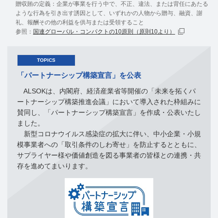
贈収賄の定義：企業が事業を行う中で、不正、違法、または背任にあたる
ような行為を引き出す誘因として、いずれかの人物から贈与、融資、謝
礼、報酬その他の利益を供与または受領すること
参照：
国連グローバル・コンパクトの10原則（原則10より）
TOPICS
「パートナーシップ構築宣言」を公表
ALSOKは、内閣府、経済産業省等開催の「未来を拓くパ
ートナーシップ構築推進会議」において導入された枠組みに
賛同し、「パートナーシップ構築宣言」を作成・公表いたし
ました。
新型コロナウイルス感染症の拡大に伴い、中小企業・小規
模事業者への「取引条件のしわ寄せ」を防止するとともに、
サプライヤー様や価値創造を図る事業者の皆様との連携・共
存を進めてまいります。