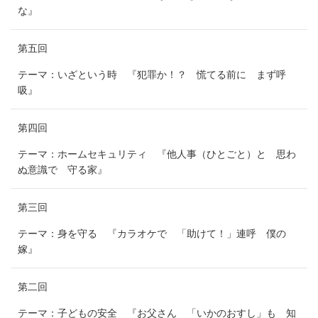
な』
第五回
テーマ：いざという時 『犯罪か！？ 慌てる前に まず呼
吸』
第四回
テーマ：ホームセキュリティ 『他人事（ひとごと）と 思わ
ぬ意識で 守る家』
第三回
テーマ：身を守る 『カラオケで 「助けて！」連呼 僕の
嫁』
第二回
テーマ：子どもの安全 『お父さん 「いかのおすし」も 知