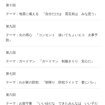
第十回
テーマ：地震に備える 『自分だけは 震災前は みな思う』
第九回
テーマ：火の用心 『コンセント 抜いてちょいエコ 火事予
防』
第八回
テーマ：ガードマン 『ガードマン 制服きりり 安心だ』
第七回
テーマ：わが家の防犯 『朝帰り 防犯ライトで 妻にバレ』
第六回
テーマ：お留守番 『いいゆだな できたみんなは いい子だ