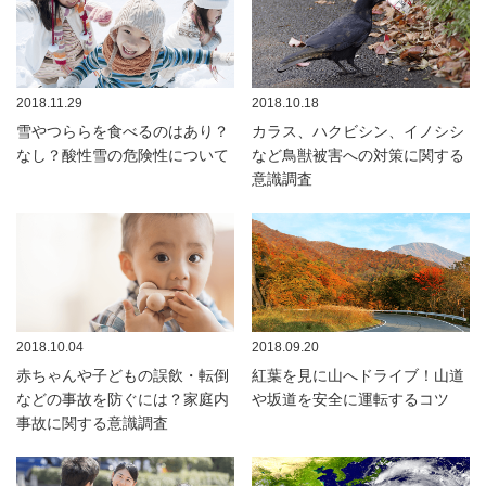
2018.11.29
2018.10.18
雪やつららを食べるのはあり？
カラス、ハクビシン、イノシシ
なし？酸性雪の危険性について
など鳥獣被害への対策に関する
意識調査
2018.10.04
2018.09.20
赤ちゃんや子どもの誤飲・転倒
紅葉を見に山へドライブ！山道
などの事故を防ぐには？家庭内
や坂道を安全に運転するコツ
事故に関する意識調査