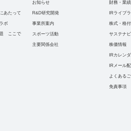
お知らせ
財務・業
にあたって
R&D研究開発
IRライブ
ラボ
事業所案内
株式・格
題 ここで
スポーツ活動
サステナ
主要関係会社
株価情報
IRカレン
IRメール
よくある
免責事項