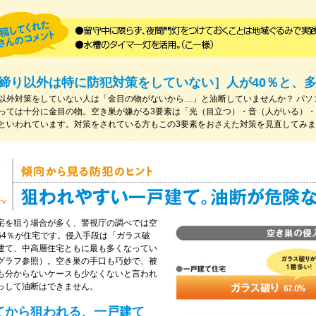
締り以外は特に防犯対策をしていない］人が40％と、
以外対策をしていない人は「金目の物がないから…」と油断していませんか？ パソ
っては十分に金目の物。空き巣が嫌がる3要素は「光（目立つ）・音（人がいる）
といわれています。対策をされている方もこの3要素をおさえた対策を見直してみ
宅を狙う場合が多く、警視庁の調べでは空
64％が住宅です。侵入手段は「ガラス破
建て、中高層住宅ともに最も多くなってい
グラフ参照）。空き巣の手口も巧妙で、被
も分からないケースも少なくないと言われ
っして油断はできません。
てから狙われる、一戸建て