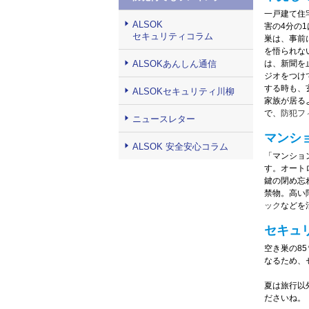
一戸建て住
ALSOK
害の4分の
セキュリティコラム
巣は、事前
を悟られな
ALSOKあんしん通信
は、新聞を
ジオをつけ
する時も、
ALSOKセキュリティ川柳
家族が居る
で、
防犯フ
ニュースレター
マンシ
ALSOK 安全安心コラム
「マンショ
す。オート
鍵の閉め忘
禁物。高い
ック
などを
セキュ
空き巣の8
なるため、
夏は旅行以
ださいね。