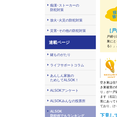
痴漢･ストーカーの
防犯対策
放火･火災の防犯対策
［戸
災害･その他の防犯対策
戸締り
巣にと
連載ページ
る）」
鍵ものがたり
ライフサポートコラム
あんしん家族の
ためしてALSOK！
空き巣は住
き巣被害の
ALSOKアンケート
り」が一戸
ます（右記
ALSOKみんなの投票所
害にあって
ており、け
ALSOK
下見し
防犯何でもランキング