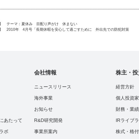
回】 テーマ：夏休み 目配り声がけ 休まない
回】 2010年 4月号「長期休暇を安心して過ごすために 外出先での防犯対策
会社情報
株主・投
ニュースリリース
経営方針
海外事業
個人投資
お知らせ
財務・業
にあたって
R&D研究開発
IRライブ
ラボ
事業所案内
株式・格