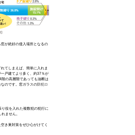
る窓が絶好の侵入場所となるの
ぎれてしまえば、簡単に入れま
一戸建てより多く、約37％が
4階の高層階であっても油断は
合なのです。窓ガラスの
防犯ロ
張り役を入れた複数犯の犯行に
しれません。
た空き巣対策をぜひ心がけてく