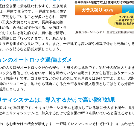
宅は空き巣に最も狙われやすく、空き巣被
1は一戸建て住宅です。一戸建てを狙う空き
に下見をしていることが多いとされ、留守
い工夫が大切となります。長期不在の際
止める、近所に留守を伝える、室内灯・ラ
ておく方法は有効的です。買い物で留守に
玄関越しに「行ってきます」と、あたかも
よう声を出すのも良いでしょう。また、一戸建ては高い塀や植栽で外から死角にな
ィルム
を貼るなど防犯対策しましょう。
ョンのオートロック過信はダメ
ンの入り口がオートロックだから安心」と思うのは危険です。宅配便の配達人とま
ロックを過信しているせいか、鍵を締めていない自宅のドアから被害にあうケースが
れ（無締り）です。ゴミ捨てなどの少しの外出でも戸締りは必須ですよ。また、3階
階のバルコニーは、地上から死角になるため空き巣の侵入場所としてはとても好都
活用しましょう。
リティシステムは、導入するだけで高い防犯効果
5％以上が単独犯です。セキュリティシステムを導入している家に侵入する場合、見
セキュリティシステムは、加入するだけで空き巣の85％を防いでいると言えるかも
外にもお出かけの機会が増えます。一戸建てやマンションそれぞれ住まいにあわせ