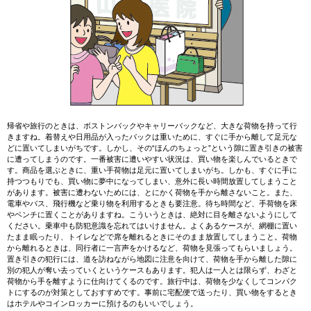
帰省や旅行のときは、ボストンバックやキャリーバックなど、大きな荷物を持って行
きますね。着替えや日用品が入ったバックは重いために、すぐに手から離して足元な
どに置いてしまいがちです。しかし、その“ほんのちょっと”という隙に置き引きの被害
に遭ってしまうのです。一番被害に遭いやすい状況は、買い物を楽しんでいるときで
す。商品を選ぶときに、重い手荷物は足元に置いてしまいがち。しかも、すぐに手に
持つつもりでも、買い物に夢中になってしまい、意外に長い時間放置してしまうこと
があります。被害に遭わないためには、とにかく荷物を手から離さないこと。また、
電車やバス、飛行機など乗り物を利用するときも要注意。待ち時間など、手荷物を床
やベンチに置くことがありますね。こういうときは、絶対に目を離さないようにして
ください。乗車中も防犯意識を忘れてはいけません。よくあるケースが、網棚に置い
たまま眠ったり、トイレなどで席を離れるときにそのまま放置してしまうこと。荷物
から離れるときは、同行者に一言声をかけるなど、荷物を見張ってもらいましょう。
置き引きの犯行には、道を訪ねながら地図に注意を向けて、荷物を手から離した隙に
別の犯人が奪い去っていくというケースもあります。犯人は一人とは限らず、わざと
荷物から手を離すように仕向けてくるのです。旅行中は、荷物を少なくしてコンパク
トにするのが対策としておすすめです。事前に宅配便で送ったり、買い物をするとき
はホテルやコインロッカーに預けるのもいいでしょう。