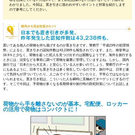
わかりました。今回は、置き引きに狙われやすいポイントと対策を紹介します
ので参考にしてください。
置いてある他人の荷物を持ち逃げするのが置き引きです。警察庁「平成23年の犯罪情
勢」によると、置き引きの認知件数は43,238件も報告されています。また、検挙率は
16.9％と少なく、荷物を盗った犯人を見つけ出すのは困難なようです。海外を旅行する
ときには、治安などを事前に調べて荷物を厳重に管理していますよね。しかし、国内
旅行では「日本だから大丈夫」と安心している人が多いのでしょう。警察庁のデータ
にもあるように、日本でも置き引きは多く発生しているのです。旅行中は、日常と違
って気持ちが浮ついていたり、人ごみでイライラしていたりと、平常心ではなかなか
いられません。置き引き犯は、こういった人を瞬時に見極めてターゲットにするので
す。そこで今回は、手荷物が多くなる長期帰省や旅行時の防犯対策についてお話しま
す。
荷物から手を離さないのが基本。宅配便、ロッカー
の活用で荷物はコンパクトに！