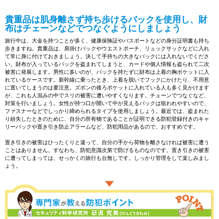
貴重品は肌身離さず持ち歩けるバックを使用し、財
布はチェーンなどでつなぐようにしましょう
旅行中は、大金を持つことが多く、健康保険証やパスポートなどの身分証明書も持ち
歩きますね。貴重品は、肩掛けバックやウエストポーチ、リュックサックなどに入れ
て常に身に付けておきましょう。決して手持ちの大きなバックには入れないでくださ
い。財布が入っているバックを盗まれてしまうと、カードや個人情報も盗られて二次
被害に発展します。男性に多いのが、バックを持たずに財布は上着の胸ポケットに入
れているケースです。新幹線に乗ったとき、上着を脱いでフックにかけたり、不用意
に置いてしまうのは要注意。ズボンの後ろポケットに入れている人も多く見かけます
が、これも人混みの中でスリの被害に遭いやすくなります。チェーンでつなぐなど、
対策を行いましょう。女性が持つ口が開いて中が見えるバックは狙われやすいので、
ファスナーなどでしっかり締められるタイプを使用しましょう。最近では、盗まれた
り紛失したときのために、自分の所有物であることが証明できる防犯登録付きのキャ
リーバックや置き引き防止アラームなど、防犯用品があるので、おすすめです。
置き引きの被害はひったくりと違って、自分の手から荷物を離さなければ被害に遭う
ことはありません。すなわち、防犯意識次第で防げるものなのです。置き引きの被害
に遭ってしまっては、せっかくの旅行も台無しです。しっかり管理をして楽しみまし
ょう。