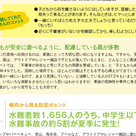
もが安全に遊べるように、配慮している親が多数
に行楽地へ出掛けるのは、家族にとって大切な思い出になりますよね。ですから、
。親は、アウトドアやレジャー施設で子どもが遊んでいるときに、どんなことに配
ートでは、「不審者の存在など常に子どもの周囲を警戒している」と「子どもから
36.4％でした。混雑した場所でも、ほとんどの親は子どもを守る心構えができてい
親が一緒にいるので、あまり意識していない」と油断している人が27.2％もいまし
、いろいろな体験をさせたいという思いはわかりますが、事故の危険性や事件に巻
親がしっかり見守ることも大切です。
ンプやバーベキュー、登山、海水浴、プールなど、アウトドアやレジャー施設に遊