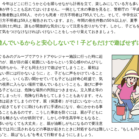
、今年はどこに行こうかと心を躍らせながら計画を立て、楽しみにしている方も多
険が伴うことも忘れてはいけません。一例として水の事故を見ると、警察庁の「平成
水難者数は1,656人、そのうち死者・行方不明者は795人でした。そして、中学生以
行方不明者は59人と報告されています。また、年間の発生件数の50％以上が、夏季
出掛けた時は、誰もが開放的な気分になって注意を怠りがちです。しかし、子ども
て気をつけなけなければいけないことをしっかり覚えておきましょう。
遊んでいるからと安心しないで！子どもだけで遊ばせず
ぐるみのグループでアウトドアやレジャー施設に行った時に起
のが、親が目の届く範囲にいるからという安心感やのんびりし
気持ちから、子ども同士だけで遊ばせてしまうこと。最初は
ない所には行かないように」と、子どもに声をかけていること
しかし、いくら言い聞かせていても子どもは好奇心旺盛で、気
の視界に入らない場所で遊んでいるということも。遊びに夢中
る子どもには、危険な場所の判別はつきません。立入禁止等の
てしまったり、危険な行為をしてしまうこともあります。そん
故は起きてしまうのです。親（保護者）がそばにいなかったた
が起きてもすぐに助けられずに手遅れになり、命にかかわる事
ることもあるのです。こうした事故を防ぐには、親が子どもに
目を離さないのが鉄則です。しかし小学生高学年ともなると、
添いがなくても大丈夫」と、親が油断しがちになるので要注意
生では川に流されるなどの事故が起きたときに対処するのは難しいこと。“もしも川や
ら”と、親は“もしも”を考えて行動するようにしましょう。