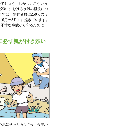
いでしょう。しかし、こういっ
23中における水難の概況につ
下では、水難者数は269人のう
（6月〜8月）に起きています。
を不幸な事故から守るために
に必ず親が付き添い
池に落ちたら”、“もしも崖か