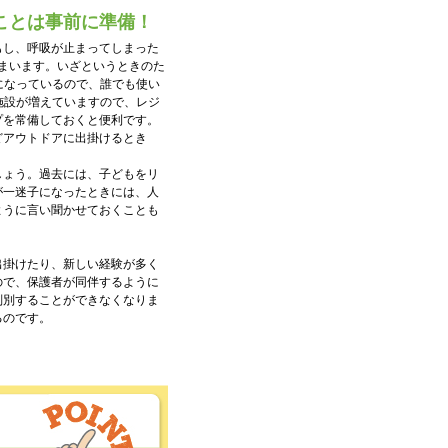
ことは事前に準備！
もし、呼吸が止まってしまった
しまいます。いざというときのた
になっているので、誰でも使い
施設が増えていますので、レジ
プを常備しておくと便利です。
どアウトドアに出掛けるとき
しょう。過去には、子どもをリ
が一迷子になったときには、人
ように言い聞かせておくことも
出掛けたり、新しい経験が多く
ので、保護者が同伴するように
判別することができなくなりま
るのです。