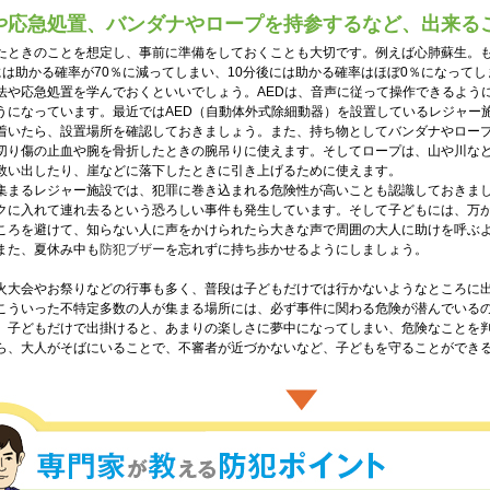
や応急処置、バンダナやロープを持参するなど、出来る
たときのことを想定し、事前に準備をしておくことも大切です。例えば心肺蘇生。
には助かる確率が70％に減ってしまい、10分後には助かる確率はほぼ0％になって
法や応急処置を学んでおくといいでしょう。AEDは、音声に従って操作できるよう
うになっています。最近ではAED（自動体外式除細動器）を設置しているレジャー
着いたら、設置場所を確認しておきましょう。また、持ち物としてバンダナやロー
切り傷の止血や腕を骨折したときの腕吊りに使えます。そしてロープは、山や川な
救い出したり、崖などに落下したときに引き上げるために使えます。
集まるレジャー施設では、犯罪に巻き込まれる危険性が高いことも認識しておきま
クに入れて連れ去るという恐ろしい事件も発生しています。そして子どもには、万
ころを避けて、知らない人に声をかけられたら大きな声で周囲の大人に助けを呼ぶ
また、夏休み中も
防犯ブザー
を忘れずに持ち歩かせるようにしましょう。
火大会やお祭りなどの行事も多く、普段は子どもだけでは行かないようなところに
こういった不特定多数の人が集まる場所には、必ず事件に関わる危険が潜んでいる
。子どもだけで出掛けると、あまりの楽しさに夢中になってしまい、危険なことを
ら、大人がそばにいることで、不審者が近づかないなど、子どもを守ることができ