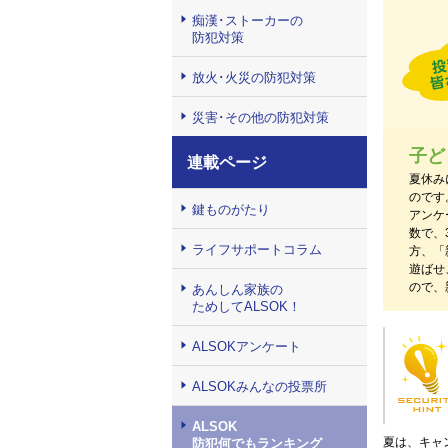
痴漢･ストーカーの
防犯対策
放火･火災の防犯対策
災害･その他の防犯対策
子ど
連載ページ
夏休み
のです
鍵ものがたり
アンケ
数で、
ライフサポートコラム
方、「
遊ばせ
ので、
あんしん家族の
ためしてALSOK！
ALSOKアンケート
ALSOKみんなの投票所
ALSOK
夏は、キャ
防犯何でもランキング