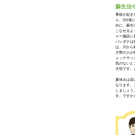
蘇生法
事故が起き
ら、3分後
めに、蘇生
こなせるよ
ャー施設に
バンダナは
は、川から
大勢の人が
ュックサッ
気のないと
大切です。
夏休みは花
なります。
しましょう
す。ですか