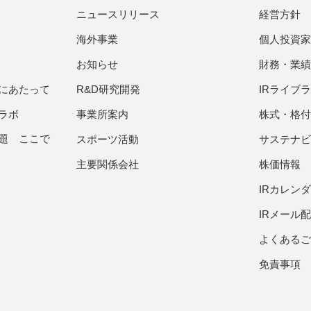
ニュースリリース
経営方針
海外事業
個人投資
お知らせ
財務・業
にあたって
R&D研究開発
IRライブ
ラボ
事業所案内
株式・格
題 ここで
スポーツ活動
サステナ
主要関係会社
株価情報
IRカレン
IRメール
よくある
免責事項