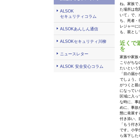
ね。家族で
た場所は危
ALSOK
いて」で、
セキュリティコラム
ち、死者・
レジャーに
ALSOKあんしん通信
も、親とし
ALSOKセキュリティ川柳
近くで
を
ニュースレター
家族や家族
こりがちな
ALSOK 安全安心コラム
たいという
「目の届か
でしょう。
がつくと親
になってい
区域に入っ
な時に、事
めに、事故
態に発展す
付き添い、
「もう付き
です。小学
ら落下した