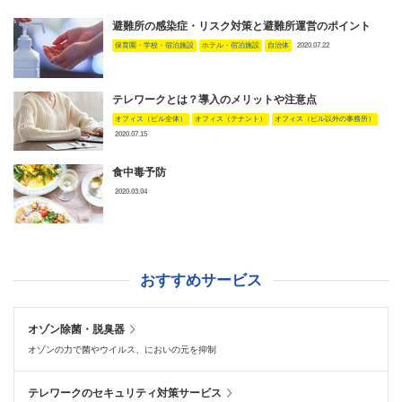
避難所の感染症・リスク対策と避難所運営のポイント
保育園・学校・宿泊施設
ホテル・宿泊施設
自治体
2020.07.22
テレワークとは？導入のメリットや注意点
オフィス（ビル全体）
オフィス（テナント）
オフィス（ビル以外の事務所）
2020.07.15
食中毒予防
2020.03.04
おすすめサービス
オゾン除菌・脱臭器
オゾンの力で菌やウイルス、においの元を抑制
テレワークのセキュリティ対策サービス