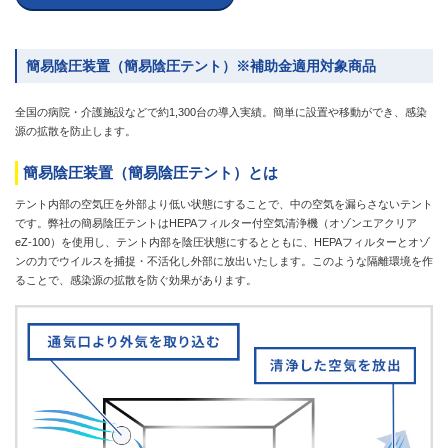
簡易陰圧装置（簡易陰圧テント）※補助金適用対象商品
全国の病院・介護施設などで約1,300台の導入実績。簡単に設置や移動ができ、感染
源の拡散を防止します。
簡易陰圧装置（簡易陰圧テント）とは
テント内部の空気圧を外部より低い状態にすることで、中の空気を漏らさないテント
です。弊社の簡易陰圧テントはHEPAフィルター付空気清浄機（オゾンエアクリア
eZ-100）を使用し、テント内部を陰圧状態にするとともに、HEPAフィルターとオゾ
ンの力でウイルスを捕捉・不活化し外部に放出いたします。このような隔離環境を作
ることで、感染源の拡散を防ぐ効果があります。