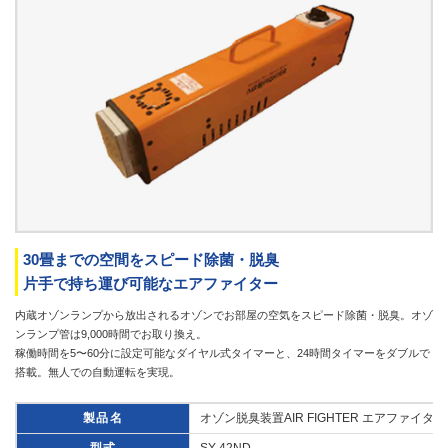
30畳までの空間をスピード除菌・脱臭
片手で持ち運び可能なエアファイター
内蔵オゾンランプから放出されるオゾンでお部屋の空気をスピード除菌・脱臭。オゾ
ンランプ管は9,000時間でお取り換え。
稼働時間を5〜60分に設定可能なダイヤル式タイマーと、24時間タイマーをダブルで
搭載。無人での自動運転を実現。
製品名
オゾン脱臭装置AIR FIGHTER エアファイター
型式
SY-42ND