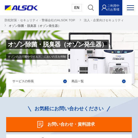
ご利用中
EN
のお客様
防犯対策・セキュリティ・警備会社のALSOK TOP
法人・企業向けセキュリティ
オゾン除菌・脱臭器（オゾン発生器）
オゾン除菌・脱臭器（オゾン発生器）
オゾンの力で菌やウイルス、においの元を抑制
サービスの特長
商品一覧
お気軽にお問い合わせください
お問い合わせ・資料請求