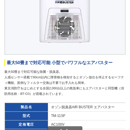
最大50畳まで対応可能 小型でパワフルなエアバスター
最大50畳まで対応可能な除菌・脱臭器。
人感センサー搭載で60cm以内に障害物を検知するとオゾン放出を停止するセーフテ
ィ機能。面倒なフィルター交換は不要でお手入れも簡単。
東京消防庁をはじめとする全国2,000台以上の救急車にもエアバスターと同型機（消
防用名称：BT-O3）が搭載されています。
製品名
オゾン脱臭器AIR BUSTER エアバスター
型式
TM-11SF
定格電圧
AC100V