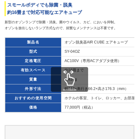
スモールボディでも除菌・脱臭
約16畳まで対応可能なエアキューブ
新型のオゾンランプで除菌・消臭。菌やウイルス、カビ、においを抑制。
オゾンを放出しないランプ方式なので、頻繁なメンテナンスは不要です。
製品名
オゾン脱臭器AIR CUBE エアキューブ
型式
SY-04OZ
定格電圧
AC100V（専用ACアダプタ使用）
有効スペース
約16畳まで
質量
約420g
外形寸法
幅110×奥行き66.2×高さ176.3（mm）
scrollable
おすすめの使用空間
ホテルの客室、トイレ、ロッカー、お部屋の
価格
77,000円（税込）