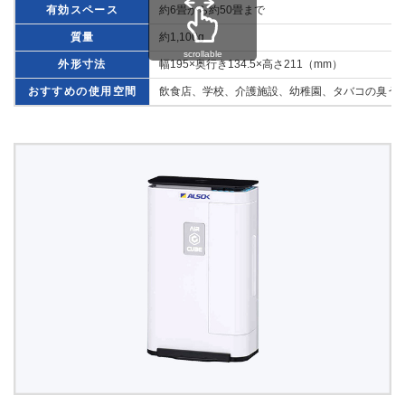
有効スペース
約6畳から約50畳まで
質量
約1,100g
scrollable
外形寸法
幅195×奥行き134.5×高さ211（mm）
おすすめの使用空間
飲食店、学校、介護施設、幼稚園、タバコの臭う部