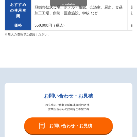
scrollable
おすすめ
冠婚葬祭式会場、ホテル・旅館、会議室、厨房、食品
冠
の使用空
加工工場、病院・医療施設、学校 など
加
間
価格
550,000円（税込）
93
※無人の環境でご使用ください。
お問い合わせ・お見積
お見積のご依頼や紙媒体資料の送付、
営業担当からの説明をご希望の方
お問い合わせ・お見積