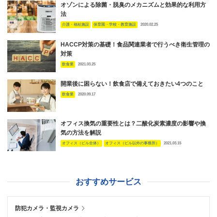
オゾンによる除菌・脱臭のメカニズムと効果的な利用方
法
介護・福祉施設
保育園・学校・教育施設
2020.02.25
HACCP対策の基礎！食品関連業者で行うべき衛生管理の
対策
飲食業
2021.03.25
開業後に困らない！飲食店で備えておきたい4つのこと
飲食業
2020.09.17
オフィス換気の重要性とは？二酸化炭素濃度の影響や換
気の方法を解説
オフィス（ビル全体）
オフィス（ビル以外の事務所）
2021.03.15
おすすめサービス
防犯カメラ・監視カメラ