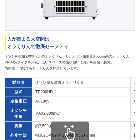
人が集まる大空間は
オラくりんで徹底セーフティ
オゾン発生量2,000mg/hのオラくりんⅡと、オゾン発生量3,000mg/hのオラくりん
PROの2タイプを用意。広いスペースの菌や強いにおいを除菌・脱臭。
防衛省・消防庁もオラくりんを採用しています。
製品名
オゾン脱臭装置オラくりんⅡ
オ
型式
TT-200HD
TT
定格電圧
AC100V
AC
オゾン発
MAX2,000mg/h
MA
生量
質量
約7,500g
約7
外形寸法
幅382.5×奥行き160×高さ353（mm）
幅3