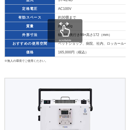
定格電圧
AC100V
有効スペース
約30畳まで
質量
約3,400g
外形寸法
幅588×奥行き99×高さ172（mm）
scrollable
おすすめの使用空間
ペットショップ、病院、社内、ロッカールーム
価格
165,000円（税込）
※無人の環境でご使用ください。