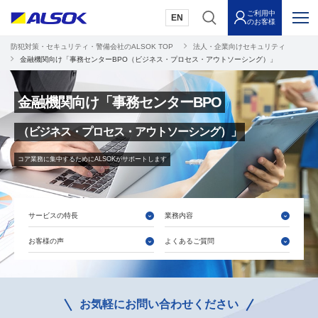
ご利用中
EN
のお客様
防犯対策・セキュリティ・警備会社のALSOK TOP
法人・企業向けセキュリティ
金融機関向け「事務センターBPO（ビジネス・プロセス・アウトソーシング）」
金融機関向け「事務センターBPO
（ビジネス・プロセス・アウトソーシング）」
コア業務に集中するためにALSOKがサポートします
サービスの特長
業務内容
お客様の声
よくあるご質問
お気軽にお問い合わせください