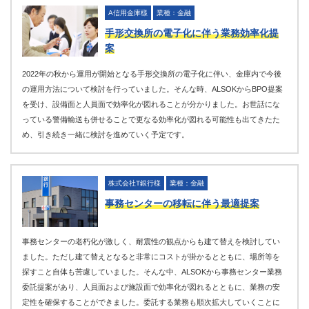
A信用金庫樣
業種：金融
手形交換所の電子化に伴う業務効率化提
案
2022年の秋から運用が開始となる手形交換所の電子化に伴い、金庫内で今後
の運用方法について検討を行っていました。そんな時、ALSOKからBPO提案
を受け、設備面と人員面で効率化が図れることが分かりました。お世話にな
っている警備輸送も併せることで更なる効率化が図れる可能性も出てきたた
め、引き続き一緒に検討を進めていく予定です。
株式会社T銀行様
業種：金融
事務センターの移転に伴う最適提案
事務センターの老朽化が激しく、耐震性の観点からも建て替えを検討してい
ました。ただし建て替えとなると非常にコストが掛かるとともに、場所等を
探すこと自体も苦慮していました。そんな中、ALSOKから事務センター業務
委託提案があり、人員面および施設面で効率化が図れるとともに、業務の安
定性を確保することができました。委託する業務も順次拡大していくことに