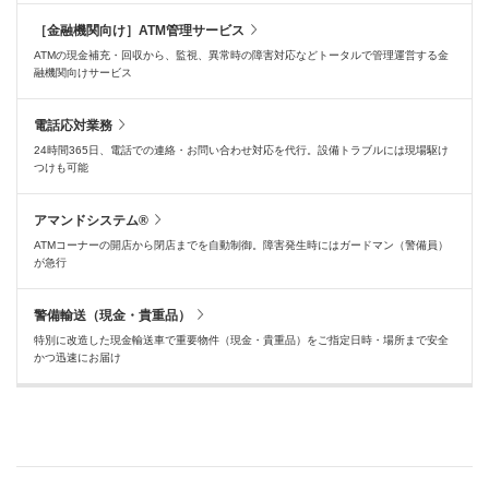
［金融機関向け］ATM管理サービス
ATMの現金補充・回収から、監視、異常時の障害対応などトータルで管理運営する金
融機関向けサービス
電話応対業務
24時間365日、電話での連絡・お問い合わせ対応を代行。設備トラブルには現場駆け
つけも可能
アマンドシステム®
ATMコーナーの開店から閉店までを自動制御。障害発生時にはガードマン（警備員）
が急行
警備輸送（現金・貴重品）
特別に改造した現金輸送車で重要物件（現金・貴重品）をご指定日時・場所まで安全
かつ迅速にお届け