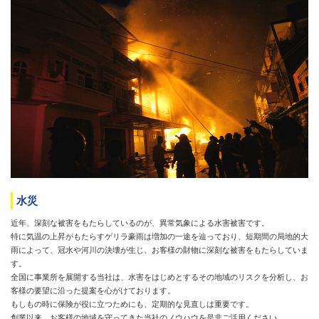
水災
近年、深刻な被害をもたらしているのが、異常気象による水害被害です。
特に気温の上昇がもたらすゲリラ豪雨は増加の一途を辿っており、短期間の局地的大
雨によって、冠水や河川の決壊が生じ、お客様の財物に深刻な被害をもたらしていま
す。
全国に事業所を展開する当社は、水害をはじめとするその地域のリスクを分析し、お
客様の要望に沿った提案を心がけております。
もしもの時に保険が役に立つためにも、定期的な見直しは重要です。
創業以来、お客様の地域を守ってきた当社のノウハウを是非ご活用ください。