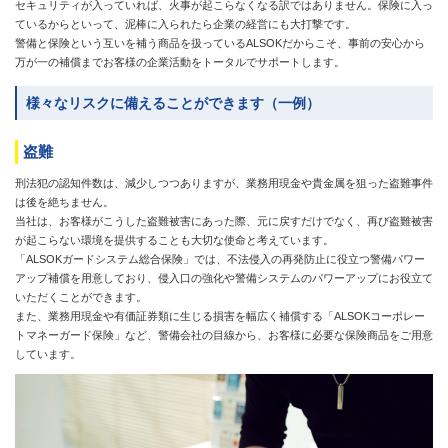
セキュリティが入っていれば、火事が起こらなくなる訳ではありません。保険に入っ
ているからといって、泥棒に入られたら企業の経営にも大打撃です。
警備と保険という互いを補う商品を扱っているALSOKだからこそ、事前の安心から
万が一の補償までお客様の企業活動をトータルでサポートします。
様々なリスクに備えることができます（一例）
盗難
刑法犯の認知件数は、減少しつつありますが、業務用現金や貴金属を狙った盗難事件
は後を絶ちません。
当社は、お客様がこうした盗難被害にあった際、元に戻すだけでなく、再び盗難被害
が起こらない環境を提供することも大切な使命と考えています。
「ALSOKガードシステム総合保険」では、不法侵入の再発防止に役立つ警備パワー
アップ補償を用意しており、侵入口の強化や警備システムのパワーアップにお役立て
いただくことができます。
また、業務用現金や有価証券類に生じる損害を幅広く補償する「ALSOKコーポレー
トマネーガード保険」など、警備会社の目線から、お客様に必要な保険商品をご用意
しています。