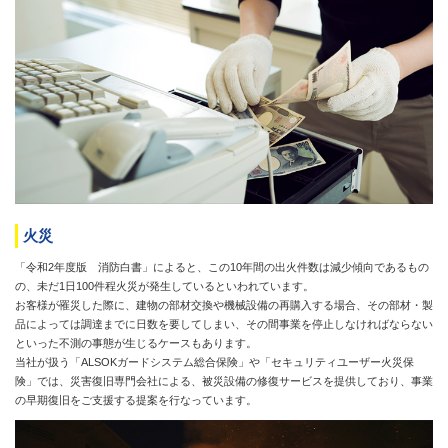
火災
「令和2年度版 消防白書」によると、この10年間の出火件数は減少傾向であるもの
の、未だ1日100件程火災が発生しているといわれています。
お客様が罹災した際に、建物の部材交換や機械設備の再購入する場合、その部材・製
品によっては調達までに日数を要してしまい、その間事業を停止しなければならない
といった不測の事態が生じるケースもあります。
当社が扱う「ALSOKガードシステム総合保険」や「セキュリティユーザー火災保
険」では、災害復旧専門会社による、被災設備の修復サービスを提供しており、事業
の早期復旧をご支援する提案を行なっています。