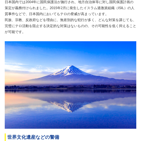
日本国内では2004年に国民保護法が施行され、地方自治体等に対し国民保護計画の
策定が義務付けられました。2015年2月に発生したイスラム過激派組織（ISIL）の人
質事件などで、日本国内においてもテロの脅威が高まっています。
民族、宗教、反政府などを理由に、無差別的な犯行が多く、どんな対策を講じても、
完璧にテロ活動を阻止する決定的な対策はないものの、その可能性を低く抑えること
が可能です。
世界文化遺産などの警備