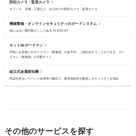
防犯カメラ・監視カメラ
オフィス、店舗、工場など、法人向けの防犯カメラ・監視カメラ
機械警備・オンラインセキュリティのガードシステム
他にはない選択肢がここにある ALSOK-G7
ネットdeガードマン
手軽にお見積りやガードマン（警備員）の仮予約、ご契約を行うことのできる、ガー
ドマン（警備員）の手配サイト
組立式金属探知機
常設出来ないイベント会場等の施設で、最先端技術を駆使しセキュリティを強化
その他のサービスを探す