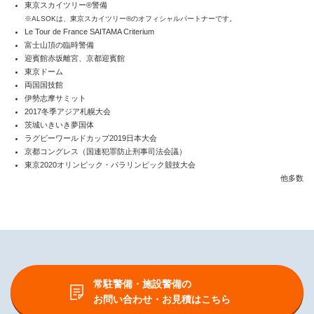
東京スカイツリー®警備
※ALSOKは、東京スカイツリー®のオフィシャルパートナーです。
Le Tour de France SAITAMA Criterium
富士山頂の臨時警備
迎賓館赤坂離宮、京都迎賓館
東京ドーム
両国国技館
伊勢志摩サミット
2017冬季アジア札幌大会
茨城いきいき夢国体
ラグビーワールドカップ2019日本大会
京都コングレス（国連犯罪防止刑事司法会議）
東京2020オリンピック・パラリンピック競技大会
他多数
常駐警備・施設警備の
お問い合わせ・お見積はこちら