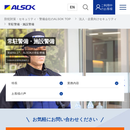
ご利用中
EN
のお客様
防犯対策・セキュリティ・警備会社のALSOK TOP
法人・企業向けセキュリティ
常駐警備・施設警備
常駐警備・施設警備
※
実績No.1
、ALSOKの常駐警備
※2021年3月期常駐警備売上
特長
業務内容
お客様の声
お気軽にお問い合わせください