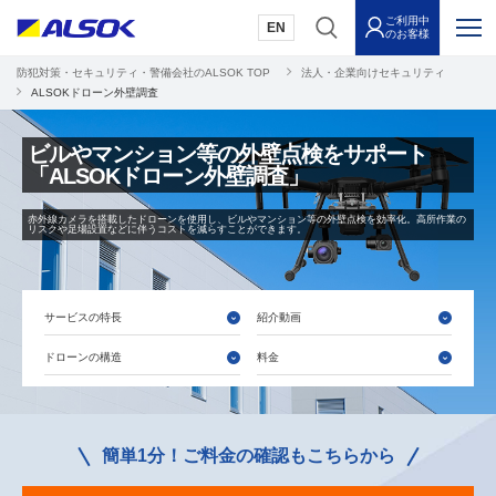
ご利用中
EN
のお客様
防犯対策・セキュリティ・警備会社のALSOK TOP
法人・企業向けセキュリティ
ALSOKドローン外壁調査
ビルやマンション等の外壁点検をサポート
「ALSOKドローン外壁調査」
赤外線カメラを搭載したドローンを使用し、ビルやマンション等の外壁点検を効率化。高所作業の
リスクや足場設置などに伴うコストを減らすことができます。
サービスの特長
紹介動画
ドローンの構造
料金
簡単1分！ご料金の確認もこちらから