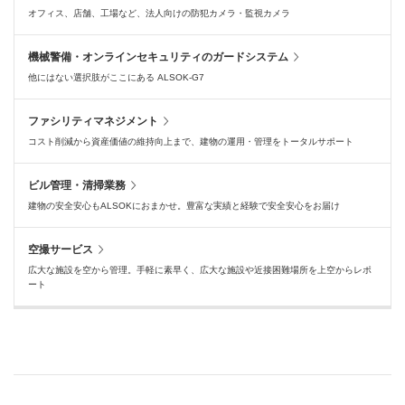
オフィス、店舗、工場など、法人向けの防犯カメラ・監視カメラ
機械警備・オンラインセキュリティのガードシステム
他にはない選択肢がここにある ALSOK-G7
ファシリティマネジメント
コスト削減から資産価値の維持向上まで、建物の運用・管理をトータルサポート
ビル管理・清掃業務
建物の安全安心もALSOKにおまかせ。豊富な実績と経験で安全安心をお届け
空撮サービス
広大な施設を空から管理。手軽に素早く、広大な施設や近接困難場所を上空からレポ
ート