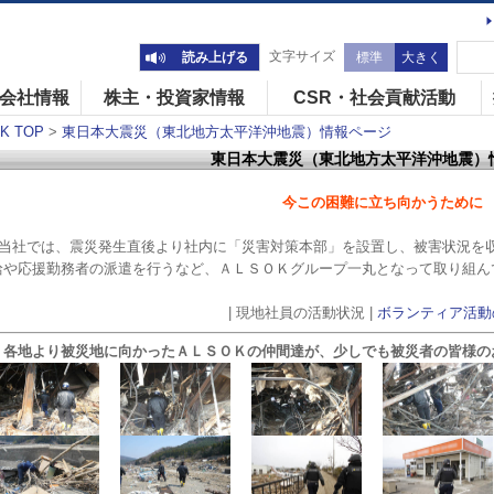
文字サイズ
読み上げる
標準
大きく
会社情報
株主・投資家情報
CSR・社会貢献活動
 TOP
>
東日本大震災（東北地方太平洋沖地震）情報ページ
東日本大震災（東北地方太平洋沖地震）
今この困難に立ち向かうために
当社では、震災発生直後より社内に「災害対策本部」を設置し、被害状況を
給や応援勤務者の派遣を行うなど、ＡＬＳＯＫグループ一丸となって取り組ん
| 現地社員の活動状況 |
ボランティア活動
各地より被災地に向かったＡＬＳＯＫの仲間達が、少しでも被災者の皆様の