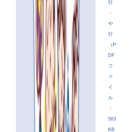
行
・
や
行
（P
DF
フ
ァ
イ
ル
：
503
KB