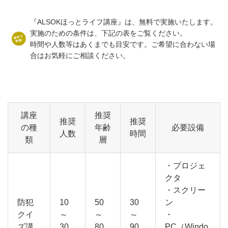
『ALSOKほっとライフ講座』は、無料で実施いたします。
実施のための条件は、下記の表をご覧ください。
時間や人数等はあくまでも目安です。ご希望に合わない場
合はお気軽にご相談ください。
講座
推奨
推奨
推奨
の種
年齢
必要設備
人数
時間
類
層
・プロジェ
クタ
・スクリー
防犯
10
50
30
ン
クイ
～
～
～
・
ズ講
30
80
90
PC（Windo