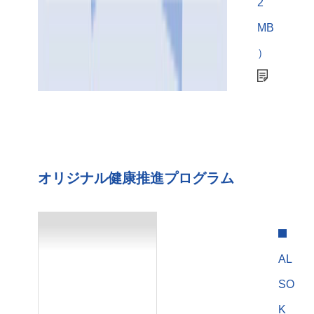
2
MB
）
オリジナル健康推進プログラム
AL
SO
K