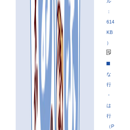
ル
：
614
KB
）
な
行
・
は
行
（P