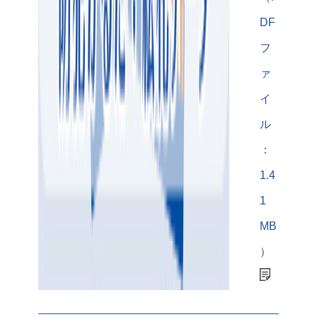
DF
フ
ァ
イ
ル
：
1.4
1
MB
）