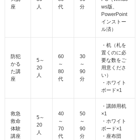
座
人
代
分
ws版、
PowerPoint
インストー
ル済）
・机（札を
置くのに必
防犯
60
30
5～
要な数をご
かる
～
～
20
用意くださ
た講
80
90
人
い）
座
代
分
・ホワイト
ボード×1
・講師用机
救急
40
50
×1
5～
救命
～
～
・ホワイト
20
体験
70
90
ボード×1
人
講座
代
分
・座布団