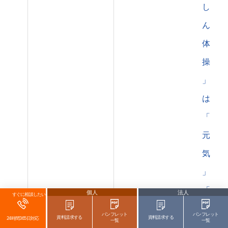
し
ん
体
操
」
は
「
元
気
」
「
個人
法人
すぐに相談したい
つ
パンフレット
パンフレット
資料請求する
資料請求する
24時間365日対応
一覧
一覧
な