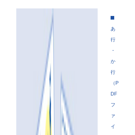
あ
行
・
か
行
（P
DF
フ
ァ
イ