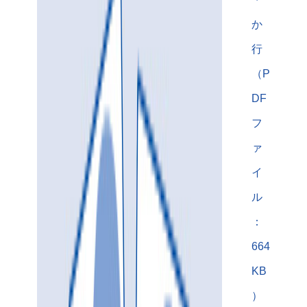
か
行
（P
DF
フ
ァ
イ
ル
：
664
KB
）