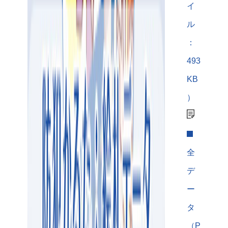
イ
ル
：
493
KB
）
全
デ
ー
タ
（P