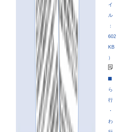
イ
ル
：
602
KB
）
ら
行
・
わ
行