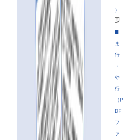
）
ま
行
・
や
行
（P
DF
フ
ァ