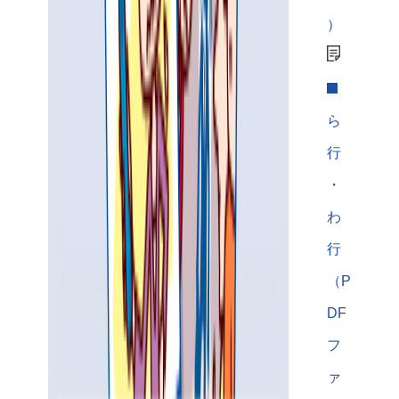
）
ら
行
・
わ
行
（P
DF
フ
ァ