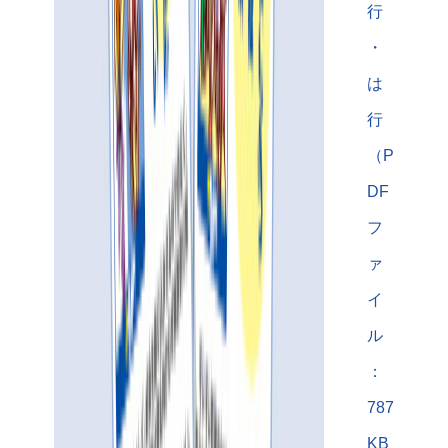
行
・
は
行
（P
DF
フ
ァ
イ
ル
：
787
KB