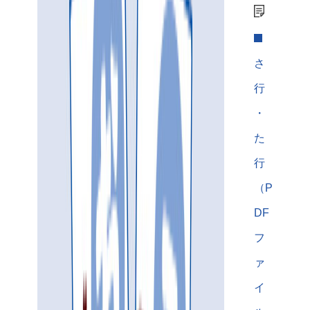
さ
行
・
た
行
（P
DF
フ
ァ
イ