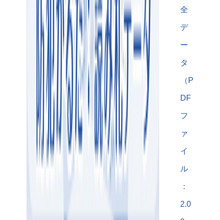
全
デ
ー
タ
（P
DF
フ
ァ
イ
ル
：
2.0