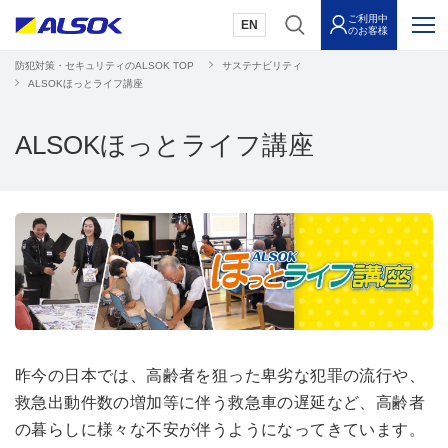
ご利用中
EN
のお客様
防犯対策・セキュリティのALSOK TOP
サステナビリティ
ALSOKほっとライフ講座
ALSOKほっとライフ講座
昨今の日本では、高齢者を狙った卑劣な犯罪の流行や、
救急出動件数の増加等に伴う救急車の遅延など、高齢者
の暮らしに様々な不安が伴うようになってきています。