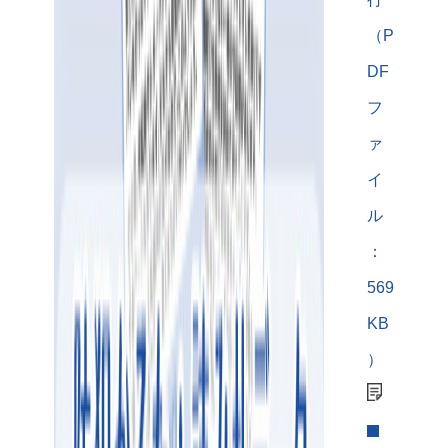
（P
DF
フ
ァ
イ
ル
：
569
KB
）