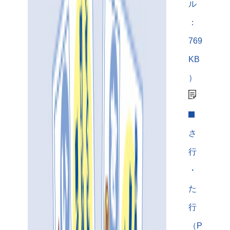
ル
：
769
KB
）
さ
行
・
た
行
（P