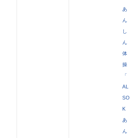
あ
ん
し
ん
体
操
「
AL
SO
K
あ
ん