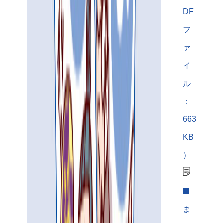
DF
フ
ァ
イ
ル
：
663
KB
）
ま