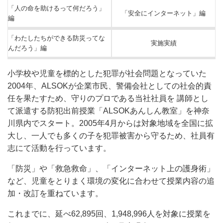
「人の命を助けるって何だろう」
「安全にインターネット」編
編
「わたしたちができる防災ってな
実施実績
んだろう」編
小学校や児童を標的とした犯罪が社会問題となっていた
2004年、ALSOKが企業市民、警備会社としての社会的責
任を果たすため、守りのプロである当社社員を 講師とし
て派遣する防犯出前授業「ALSOKあんしん教室」を神奈
川県内でスタート。2005年4月からは対象地域を全国に拡
大し、一人でも多くの子を犯罪被害から守るため、社員有
志にて活動を行っています。
「防災」や「救急救命」、「インターネット上の護身術」
など、児童をとりまく環境の変化に合わせて授業内容の追
加・改訂を重ねています。
これまでに、延べ62,895回、1,948,996人を対象に授業を