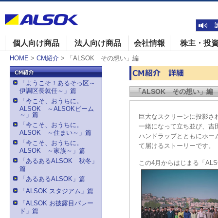
個人向け商品
法人向け商品
会社情報
株主・投
HOME
>
CM紹介
> 「ALSOK その想い」編
「ようこそ！あるそっ区～
伊調区長就任～」篇
「ALSOK その想い」編
「今こそ、おうちに。
ALSOK ～ALSOKビーム
～」篇
巨大なスクリーンに投影さ
「今こそ、おうちに。
一緒になって立ち並び、吉
ALSOK ～住まい～」篇
ハンドラップとともにホー
「今こそ、おうちに。
て届けるストーリーです。
ALSOK ～家族～」篇
「あるあるALSOK 秋冬」
この4月からはじまる「AL
篇
「あるあるALSOK」篇
「ALSOK スタジアム」篇
「ALSOK お披露目パレー
ド」篇