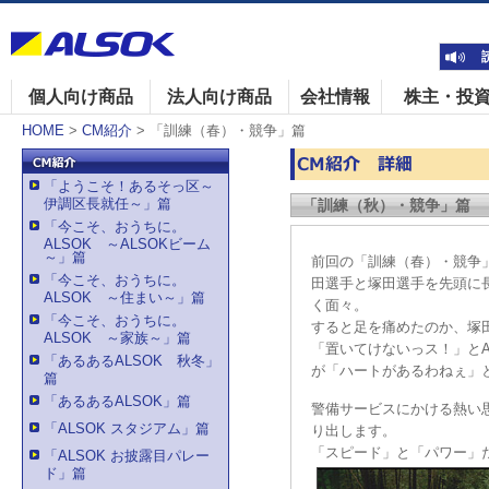
個人向け商品
法人向け商品
会社情報
株主・投
HOME
>
CM紹介
> 「訓練（春）・競争」篇
「ようこそ！あるそっ区～
伊調区長就任～」篇
「訓練（秋）・競争」篇
「今こそ、おうちに。
ALSOK ～ALSOKビーム
～」篇
前回の「訓練（春）・競争
「今こそ、おうちに。
田選手と塚田選手を先頭に
ALSOK ～住まい～」篇
く面々。
「今こそ、おうちに。
すると足を痛めたのか、塚
ALSOK ～家族～」篇
「置いてけないっス！」と
「あるあるALSOK 秋冬」
が「ハートがあるわねぇ」
篇
「あるあるALSOK」篇
警備サービスにかける熱い
「ALSOK スタジアム」篇
り出します。
「スピード」と「パワー」
「ALSOK お披露目パレー
ド」篇