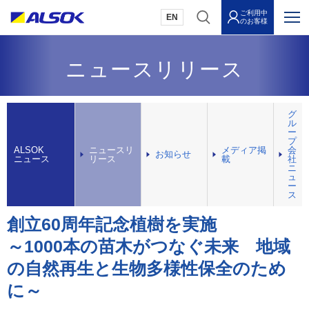
ご利用中
EN
のお客様
ニュースリリース
グ
ル
ー
プ
ALSOK
ニュースリ
メディア掲
会
お知らせ
ニュース
リース
載
社
ニ
ュ
ー
ス
創立60周年記念植樹を実施
～1000本の苗木がつなぐ未来 地域
の自然再生と生物多様性保全のため
に～