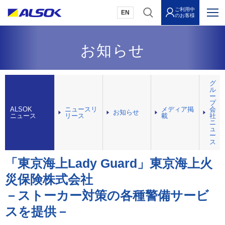
ご利用中
EN
のお客様
お知らせ
グ
ル
ー
プ
ALSOK
ニュースリ
メディア掲
会
お知らせ
ニュース
リース
載
社
ニ
ュ
ー
ス
「東京海上Lady Guard」東京海上火
災保険株式会社
－ストーカー対策の各種警備サービ
スを提供－