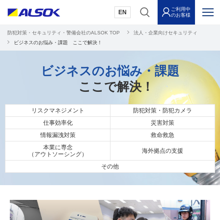
ご利用中
EN
のお客様
防犯対策・セキュリティ・警備会社のALSOK TOP
法人・企業向けセキュリティ
ビジネスのお悩み・課題 ここで解決！
ビジネスのお悩み・課題
ここで解決！
リスクマネジメント
防犯対策・防犯カメラ
仕事効率化
災害対策
情報漏洩対策
救命救急
本業に専念
海外拠点の支援
（アウトソーシング）
その他